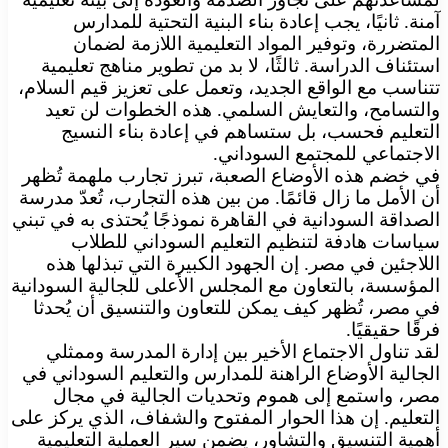
آمنة. ثانيًا، يجب إعادة بناء البنية التحتية للمدارس
المتضررة، وتوفير المواد التعليمية اللازمة لضمان
استئناف الدراسة. ثالثًا، لا بد من تطوير مناهج تعليمية
تتناسب مع الواقع الجديد، وتعمل على تعزيز قيم السلام،
والتسامح، والتعايش السلمي. هذه الخطوات لن تعيد
التعليم فحسب، بل ستساهم في إعادة بناء النسيج
الاجتماعي للمجتمع السوداني.
في خضم هذه الأوضاع الصعبة، تبرز تجارب ملهمة تُظهر
أن الأمل ما زال قائمًا. من بين هذه التجارب، تُعدّ مدرسة
الصداقة السودانية في القاهرة نموذجًا يُحتذى به في تبني
سياسات هادفة لتنظيم التعليم السوداني للطلاب
اللاجئين في مصر. إن الجهود الكبيرة التي تبذلها هذه
المؤسسة، بالتعاون مع المجلس الأعلى للجالية السودانية
في مصر، تُظهر كيف يمكن للتعاون والتنسيق أن يُحدثا
فرقًا حقيقيًا.
لقد تناول الاجتماع الأخير بين إدارة المدرسة وممثلي
الجالية الأوضاع الراهنة للمدارس والتعليم السوداني في
مصر، واستمع إلى هموم وتحديات الجالية في مجال
التعليم. إن هذا الحوار المفتوح والشفاف، الذي يركز على
أهمية التنسيق والتشاور، يضمن سير العملية التعليمية