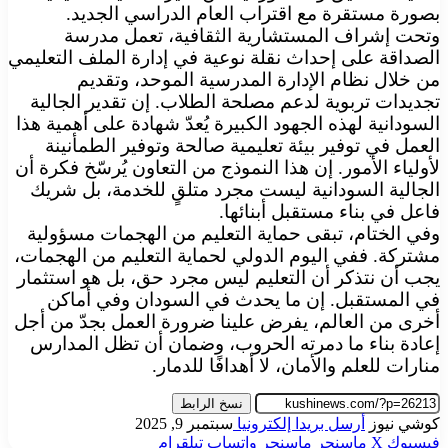
بصورة مستقرة مع اقتراب العام الدراسي الجديد.
وتحت إشراف المستشارية الثقافية، تعمل مدرسة
الصداقة على إحداث نقلة نوعية في إدارة الملف التعليمي
من خلال نظام الإدارة المدرسية الموحد، وتقديم
تجديدات تربوية لدعم مصلحة الطلاب. إن تقدير الجالية
السودانية لهذه الجهود الكبيرة يُعدّ شهادة على أهمية هذا
العمل في توفير بيئة تعليمية صالحة وتوفير الطمأنينة
لأولياء الأمور. إن هذا النموذج من التعاون يُرسّخ فكرة أن
الجالية السودانية ليست مجرد متلقٍ للخدمة، بل شريك
فاعل في بناء مستقبل أبنائها.
وفي الختام، تبقى حماية التعليم من الهجمات مسؤولية
مشتركة. ففي اليوم الدولي لحماية التعليم من الهجمات،
يجب أن نتذكر أن التعليم ليس مجرد حق، بل هو استثمار
في المستقبل. إن ما يحدث في السودان وفي أماكن
أخرى من العالم، يفرض علينا ضرورة العمل بجدّ من أجل
إعادة بناء ما دمرته الحروب، وضمان أن تظل المدارس
منارات للعلم والأمان، لا أهدافًا للدمار.
نسخ الرابط
كوشي نيوز
أرسل بريدا إلكترونيا
سبتمبر 9, 2025
فيسبوك
‫X
ماسنجر
ماسنجر
واتساب
تيلقرام