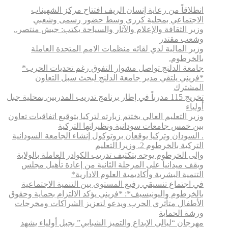
انطلاقاً من رعاية إنسان الريف افتتاح مركز الشهيناب
الاجتماعي بمحلية كرري وسط حضور رسمى وشعبي
وزير الثقافة والإعلام والآثار والسياحة يكتب: جيش منتصر..
وشعب مقتدر
وزير المالية لدي لقائه منظمات الامم المتحدة العاملة
بالخرطوم.
جامعة الدلنج تواصل مشوار التفوق رغم تحديات الحرب*
*فريني يلتقي مدير جامعة الدلنج لبحث سبل التعاون
المشترك
تخريج 115 مدرباً في إطار برنامج تدريب المدربين بمحلية جبل
أولياء
وزير التعليم العالي يختتم زيارته لتركيا بتوقيع اتفاقيات تعاون
بين خمس جامعات سودانية ونظيراتها التركية
. السودان وتركيا يوقعان بروتوكول إنشاء الجامعة السودانية
التركية بالخرطوم 2. وزيرا التعليم
وإلى الخرطوم يوجه بتكثيف تدريب الكوادر العاملة بالولاية
ويقف ميدانياً على المرحلة الثانية من إعادة تأهيل مجلس
التنمية البشرية وأكاديمية العلوم الادارية*
في اجتماع تنسيقي رفيع المستوى بين التنمية الاجتماعية
بالخرطوم واليونيسيف*: *​فريني يؤكد الالتزام بحماية وحقوق
الأطفال متأثري الحرب ويدعو لتعزيز الشراكات ومخرجات
ورشة الحماية
مهرجان “ليالي الإبداع والتميز الشبابي” بجبل أولياء يشهد