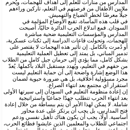
المدارس من منارات للعلم إلى أهداف للهجمات، ويُحرم
ملايين الأطفال من فرصتهم في التعلم، تاركين وراءهم
جيلًا معرضًا لخطر الضياع والتهميش.
في قلب هذه المأساة، تقبع الأوضاع المؤلمة في
السودان. فمع اندلاع الحرب الدائرة حاليًا، أصبحت
المدارس والمؤسسات التعليمية ضحية مباشرة
للهجمات، وتحولت قاعات الدراسة إلى ثكنات عسكرية،
أو دُمرت بالكامل. إن تأثير هذه الهجمات لا يقتصر على
تدمير المباني، بل يمتد إلى تعطيل العملية التعليمية
بشكل كامل، مما يؤدي إلى حرمان جيل كامل من الطلاب
من حقهم في التعليم، ويُهدد مستقبل البلاد بأكملها. يُعدّ
هذا الوضع إشارة واضحة إلى أن حماية التعليم ليست
مجرد مسؤولية أخلاقية، بل هي ضرورة حيوية لضمان
استقرار أي مجتمع بعد انتهاء الصراع.
إن إعادة منظومة التعليم في السودان إلى سيرتها الأولى
بعد انتهاء الحرب تتطلب جهدًا جماعيًا واستراتيجية
شاملة. لا يمكن لهذا الأمر أن يتم ببساطة من خلال إعادة
فتح المدارس، بل يجب أن يرتكز على عدة محاور
أساسية. أولًا، يجب أن يكون هناك تأهيل نفسي ودعم
اجتماعي للطلاب والمعلمين الذين عايشوا فظائع الحرب،
لمساعدتهم على تجاوز الصدمة والعودة إلى بيئة تعليمية