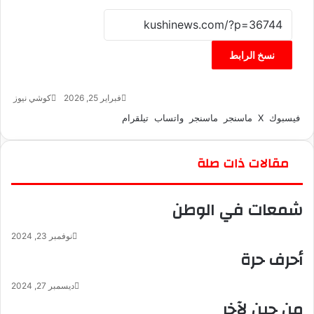
نسخ الرابط
فبراير 25, 2026
كوشي نيوز
أ
ر
فيسبوك
‫X
ماسنجر
ماسنجر
واتساب
تيلقرام
س
ل
ب
مقالات ذات صلة
ر
ي
شمعات في الوطن
د
ا
إ
نوفمبر 23, 2024
ل
أحرف حرة
ك
ت
ديسمبر 27, 2024
ر
من حين لآخر
و