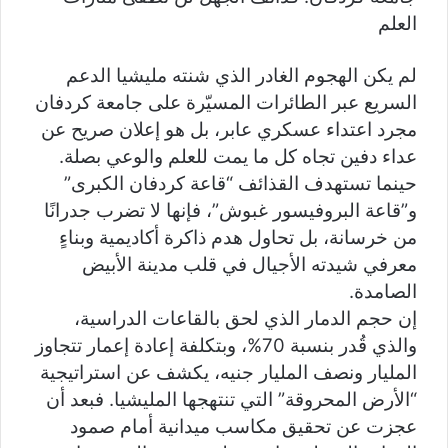
د
العلم
ا
إ
ل
لم يكن الهجوم الغادر الذي شنته مليشيا الدعم
ك
السريع عبر الطائرات المسيّرة على جامعة كردفان
ت
مجرد اعتداء عسكري عابر، بل هو إعلان صريح عن
ر
و
عداء دفين تجاه كل ما يمت للعلم والوعي بصلة.
ن
حينما تستهدف القذائف “قاعة كردفان الكبرى”
ي
و”قاعة البروفيسور غبوش”، فإنها لا تضرب جدرانًا
ا
من خرسانة، بل تحاول هدم ذاكرة أكاديمية وبناءٍ
معرفي شيدته الأجيال في قلب مدينة الأبيض
الصامدة.
إن حجم الدمار الذي لحق بالقاعات الدراسية،
والذي قُدر بنسبة 70%، وبتكلفة إعادة إعمار تتجاوز
المليار ونصف المليار جنيه، يكشف عن استراتيجية
“الأرض المحروقة” التي تنتهجها المليشيا. فبعد أن
عجزت عن تحقيق مكاسب ميدانية أمام صمود