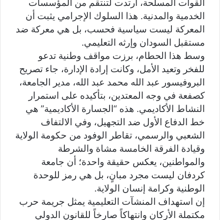
القوات المسلحة، ارتدت لتنتقم من المؤسسات
الخدمية والمدنية. هذا السلوك الإجرامي يثبت أن
المعركة ليست سياسية فحسب، بل هي معركة ضد
مستقبل السودان وإرثه التعليمي.
وسط هذا الحطام، برزت مواقف وطنية تدعو
للفخر وتعيد الأمل، وكانت إرادة الإدارة، جاء تصريح
البروفيسور عبد الله محمد عبد الله، مدير الجامعة،
كصفعة في وجه المعتدين، بتأكيده على استمرار
النشاط الأكاديمي. هذه “الجسارة الأكاديمية” هي
خط الدفاع الأول ضد التجهيل، وفي الالتفاف
الشعبي والرسمي، تقاطر الوفود من حكومة الولاية
وقيادة الفرقة الخامسة مشاة والشرطة
والمواطنين، يعكس حقيقة واحدة؛ أن جامعة
كردفان ليست مجرد مبانٍ، بل هي رمز للوحدة
الوطنية وكرامة إنسان الولاية.
إن استهداف المنشآت التعليمية يمثل جريمة حرب
مكتملة الأركان وانتهاكاً صارخاً للقانون الدولي