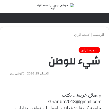
تسجيل الدخول
القائ
الرئيسية
|
أعمدة الرأي
أعمدة الرأي
شيء للوطن
فبراير 25, 2026
كوشي نيوز
أ
ر
س
ل
ب
م.صلاح غريبة… يكتب
ر
Ghariba2013@gmail.com
ي
جامعة كردفان: قذائف الجهل لن تطفئ منارات