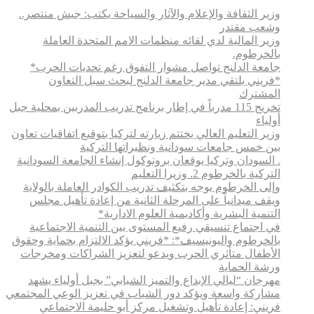
وزير الثقافة والإعلام والآثار والسياحة يكتب: جيش منتصر..
وشعب مقتدر
وزير المالية لدي لقائه منظمات الامم المتحدة العاملة
بالخرطوم.
جامعة الدلنج تواصل مشوار التفوق رغم تحديات الحرب*
*فريني يلتقي مدير جامعة الدلنج لبحث سبل التعاون
المشترك
تخريج 115 مدرباً في إطار برنامج تدريب المدربين بمحلية جبل
أولياء
وزير التعليم العالي يختتم زيارته لتركيا بتوقيع اتفاقيات تعاون
بين خمس جامعات سودانية ونظيراتها التركية
. السودان وتركيا يوقعان بروتوكول إنشاء الجامعة السودانية
التركية بالخرطوم 2. وزيرا التعليم
وإلى الخرطوم يوجه بتكثيف تدريب الكوادر العاملة بالولاية
ويقف ميدانياً على المرحلة الثانية من إعادة تأهيل مجلس
التنمية البشرية وأكاديمية العلوم الادارية*
في اجتماع تنسيقي رفيع المستوى بين التنمية الاجتماعية
بالخرطوم واليونيسيف*: *​فريني يؤكد الالتزام بحماية وحقوق
الأطفال متأثري الحرب ويدعو لتعزيز الشراكات ومخرجات
ورشة الحماية
مهرجان “ليالي الإبداع والتميز الشبابي” بجبل أولياء يشهد
مشاركة واسعة ويؤكد دور الشباب في تعزيز الوعي المجتمعي
فريني: إعادة تأهيل وتشغيل مركز أبو حليمة الاجتماعي