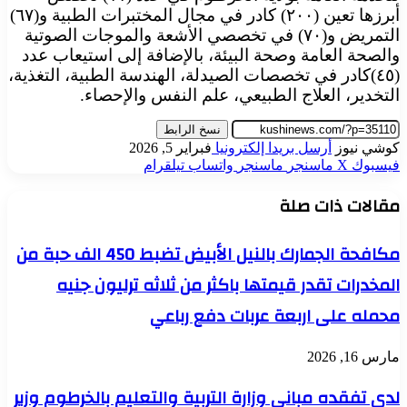
أبرزها تعين (٢٠٠) كادر في مجال المختبرات الطبية و(٦٧)
التمريض و(٧٠) في تخصصي الأشعة والموجات الصوتية
والصحة العامة وصحة البيئة، بالإضافة إلى استيعاب عدد
(٤٥)كادر في تخصصات الصيدلة، الهندسة الطبية، التغذية،
التخدير، العلاج الطبيعي، علم النفس والإحصاء.
نسخ الرابط
كوشي نيوز
أرسل بريدا إلكترونيا
فبراير 5, 2026
فيسبوك
‫X
ماسنجر
ماسنجر
واتساب
تيلقرام
مقالات ذات صلة
مكافحة الجمارك بالنيل الأبيض تضبط 450 الف حبة من
المخدرات تقدر قيمتها باكثر من ثلاثه ترليون جنيه
محمله على اربعة عربات دفع رباعي
مارس 16, 2026
لدى تفقده مباني وزارة التربية والتعليم بالخرطوم وزير