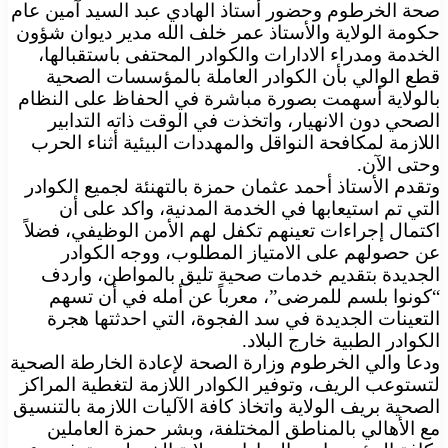
صحة الخرطوم وحضور أستاذ الهادي عبد السيد آمين عام
حكومة الولاية والأستاذ عمر خلف الله مدير ديوان شؤون
الخدمة ومدراء الادارات والكوادر المحتفى باستقبالها،
قطع الوالي بأن الكوادر العاملة بالمؤسسات الصحية
بالولاية أسهمت بصورة مباشرة في الحفاظ على النظام
الصحي دون الانهيار، واتخذت في الوقت ذاته التدابير
اللازمة لمكافحة النواقل والمهددات البيئية أثناء الحرب
وحتى الآن.
وتقدم الأستاذ أحمد عثمان حمزة بالتهنئة لجميع الكوادر
التي تم استيعابها في الخدمة المدنية، واكد على أن
اكتمال إجراءات تعينهم تكفل لهم الأمن الوظيفي، فضلاً
عن حصولهم على الامتياز المطلوب، ووجه الكوادر
الجديدة بتقديم خدمات صحية تليق بالمواطن، واردف
“كونوا بلسم للمرضى”، معرباً عن أمله في أن تسهم
التعينات الجديدة في سد الفجوة، التي احدثتها هجرة
الكوادر الطبية خارج البلاد.
ودعا والي الخرطوم وزارة الصحة لإعادة الخارطة الصحية
لتستوعب الريف، وتوفير الكوادر اللازمة لتغطية المراكز
الصحية بريف الولاية واتخاذ كافة الآليات اللازمة بالتنسيق
مع الأهالي بالمناطق المختلفة، وبشر حمزة العاملين