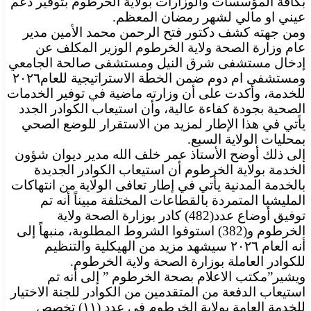
بكافة المؤسسات والوزارات بولاية الخرطوم بتوفير دعم
عيني او مالي لشهر رمضان المعظم.
ومن جهته كشف دكتور فتح الرحمن محمد الأمين مدير
عام وزارة الصحة ولاية الخرطوم الوزير المكلف عن
إدخال مستشفى شرق النيل ومستشفى صالحة الجامعي
ومستشفى ام دوم ضمن الخطة الاستراتيجية للعام٢٠٢٦
للخدمة، وأكدت على أن وزارته ماضية في توفير الخدمات
الصحية بجودة كفاءة عالية، وأن استيعاب الكوادر الجدد
يأتي في هذا الإطار لمزيد من الاستقرار للوضع الصحي
بمحليات الولاية السبع.
إلى ذلك أوضح الأستاذ عمر خلف الله مدير ديوان شؤون
الخدمة بولاية الخرطوم أن استيعاب الكوادر الجديدة
بالخدمة المدنية يأتي في إطار تعافى الولاية من انتهاكات
المليشيا المتمردة بالقطاعات المختلفة مبيناً أنه تم
توفيق أوضاع عدد(482) كادر بوزارة الصحة ولاية
الخرطوم و(382) استوفوا الشروط المطلوبة، منبهاً إلى
أنه العام ٢٠٢٦ سيشهد مزيد من الهيكلية والتنظيم
للكوادر العاملة بوزارة الصحة ولاية الخرطوم.
ويشير”مكتب الاعلام بصحة الخرطوم ” إلى أنه تم
استيعاب الدفعة من المتقدمين من الكوادر للجنة الاختيار
للخدمة العامة بولاية الخرطوم في عدد (١١) تخصص