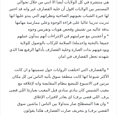
هي منتشرة في كل الولايات أيضا الا انني من خلال تجوالي
المستمر بين الولايات اقول أن خلية القضارف غير وانه قد اختير
لها خيرة الشباب بعيونهم الصاحية ونظراتهم التي يبدو عليها انها
تدربت تدريبا عاليا على قراءة الوجوة وعلي ممارسة مهامها
بدقة عاليه من تفتيش وفحص هويات وتفريس وجوه
* و أعجبني مع صرامتهم في الإجراءات أنهم يبدأون عملهم
جميعا بالتحية و(حدملة) السلامة للركاب بالوصول للولاية
ويودعونهم بذات العبارة وخلية القضارف بأدائها الرفيع هذا الذي
شهدته تجعل القضارف في امان
* والقضارف التي اختلفت الروايات حول تسميتها و ان كانت
الأكثر شيوعا انها كانت منطقة سوق يأتيه الناس َمن كل مكان
مرتين في الاسبوع للتبضع بنظام المقايضة وانه لإغلاقه مع
مغيب الشمس كان ينادي منادي قبل المغيب بعبارة( اللي قضى
يرف. اللي قضى يرف) اي يغادر لاقتراب الإغلاق
* وان هذا المصطلح صار متداولا بين الناس ( ماشين سوق
القضي يرف) و بتحريف صارت القضارف هكذا يقولون