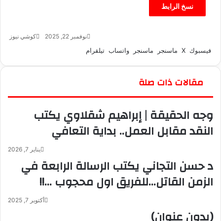
نسخ الرابط
نوفمبر 22, 2025
كوشي نيوز
أ
ر
فيسبوك
‫X
ماسنجر
ماسنجر
واتساب
تيلقرام
س
ل
ب
مقالات ذات صلة
ر
ي
وجه الحقيقة | إبراهيم شقلاوي يكتب
د
ا
النقد مقابل العمل.. بداية التعافي
إ
ل
يناير 7, 2026
ك
د حسن التجاني يكتب الرسالة الرابعة في
ت
ر
الزمن القاتل…للفريق اول محجوب …!!
و
ن
أكتوبر 7, 2025
ي
(بدون عنوان)
ا