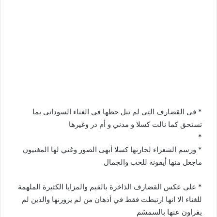
س
ل
ب
ر
ي
د
ا
إ
ل
ك
ت
* في القضارف التي لم تنل حظها في الغناء السوداني بما
ر
تستحق كما نالت كسلا و مدني و أم در وغيرها
و
*
ن
ي
* ورسم الشعراء لجارتها كسلا أبهى الصور وغني لها المغنيون
ا
ماجعل منها أيقونة للحب والجمال
* على عكس القضارف الذاخرة بالقيم والمزايا الكثيرة الملهمة
للغناء الا انها ارتبطت فقط في أذهان من لم يزورنها والذين لم
يقراون عنها بالسمسََم