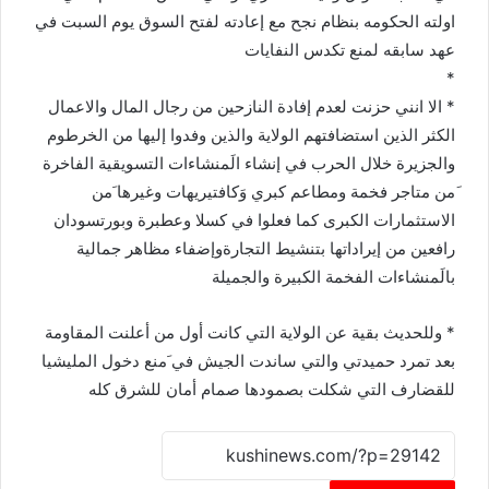
اولته الحكومه بنظام نجح مع إعادته لفتح السوق يوم السبت في
عهد سابقه لمنع تكدس النفايات
*
* الا انني حزنت لعدم إفادة النازحين من رجال المال والاعمال
الكثر الذين استضافتهم الولاية والذين وفدوا إليها من الخرطوم
والجزيرة خلال الحرب في إنشاء الَمنشاءات التسويقية الفاخرة
َمن متاجر فخمة ومطاعم كبري وَكافتيريهات وغيرها َمن
الاستثمارات الكبرى كما فعلوا في كسلا وعطبرة وبورتسودان
رافعين من إيراداتها بتنشيط التجارةوإضفاء مظاهر جمالية
بالَمنشاءات الفخمة الكبيرة والجميلة
* وللحديث بقية عن الولاية التي كانت أول من أعلنت المقاومة
بعد تمرد حميدتي والتي ساندت الجيش في َمنع دخول المليشيا
للقضارف التي شكلت بصمودها صمام أمان للشرق كله