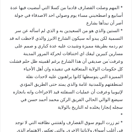
* المهم وصلت القضارف قادما من كسلا التي أمضيت فيها عدة
أسابيع و اصطحبني مساء يوم وصولي احد الاصدقاء في جولة
أصر أن نبدأها بشارع
* الستين والذي هو من السعيدين به و الذي لم اسأله عن سر
التسمية لكن يبدو أنه سيكون الشارع الابرز والذي لاحظت انه قد
تم ردمه بطريقة مميزة وشيدت عليه عدة كباري و صمم على
مسارين كبيرين ليفك اي اختناقات لحركة المرور المدينة
وعرفت َمن صديقي أن هذا الشارع برغم اهَميته ظل حلم فشلت
كل حكومات الولاية الَمتعاقبة في تنفيذه وان أهل الأحياء
المميزة التي يتوسطها كانوا يراهنون عليه لاحداث نقلة
لمنطقتهم وللمدنية عَامة والذي يمتد حتى الطريق المؤدي
لإثيوبيا وعرفت أن عمليات السفلته قيد الاجراءات وانه بانجازه
سيضع الوالي الحالي الفريق الركن محمد أحمد حسن في
سجله إنجازا يخلده له التاريخ بالولاية
*
* ثم زرت اليوم سوق القضارف ولفتتني نظافته التي لا توجد
في أغلب أسواق ولاياتنا الاخري. والتي تعكس الاهتمام الذي