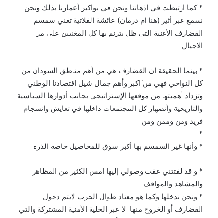
* كما ارتبطت في اذهاننا ونحن في بواكير أعمارنا بذلك ونحن
نسمع عبر أثير (هنا ام درمان) عائشة الفلاتية تغني سمسم
القضارف الأغنية التي ظل يترنم بها كل المغنيين على مر
الاجيال
* بينما الحقيقة ان القضارف هي من أهم مناطق السودان من
كل النواحي فهي من َاكبر وأهم جمال شيل اقتصادنا الوطني
وتزداد أهميتها من موقعها الإستراتيجي بجانب أدوارها السياسية
والتاريخية وأنصهار كل المجتمعات داخلها في تعايش وانسجام
فريد ومن وممن ومن
*
* وأنها غير السمسم بها أكبر سوق للمحاصيل خاصة الذرة
* و قد لفتتني عقب وصولي إليها امس الكثير من المظاهر
والمشاهد والمواقف
* ونحن ندخلها وكما هو معتاد طوال الحرب لايتم دخول
القضارف أو الخروح منها الا عبر الخلية الأمنية المشتركة والتي