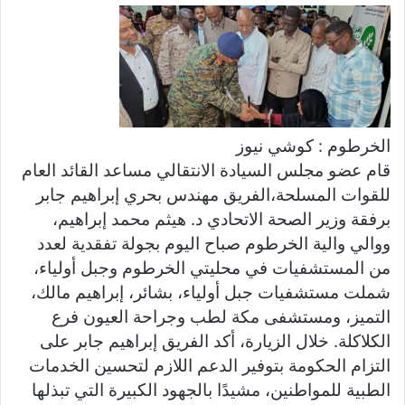
س
ل
ب
ر
ي
د
الخرطوم : كوشي نيوز
ا
قام عضو مجلس السيادة الانتقالي مساعد القائد العام
إ
للقوات المسلحة،الفريق مهندس بحري إبراهيم جابر
ل
ك
برفقة وزير الصحة الاتحادي د. هيثم محمد إبراهيم،
ت
ووالي والية الخرطوم صباح اليوم بجولة تفقدية لعدد
ر
من المستشفيات في محليتي الخرطوم وجبل أولياء،
و
شملت مستشفيات جبل أولياء، بشائر، إبراهيم مالك،
ن
التميز، ومستشفى مكة لطب وجراحة العيون فرع
ي
الكلاكلة. خلال الزيارة، أكد الفريق إبراهيم جابر على
ا
التزام الحكومة بتوفير الدعم اللازم لتحسين الخدمات
الطبية للمواطنين، مشيدًا بالجهود الكبيرة التي تبذلها