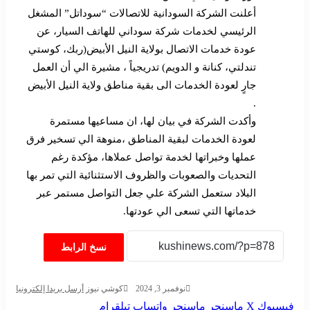
أعلنت الشركة السودانية للاتصالات “سوداتل” المشغل
الرئيسي لخدمات شركة سوداني للهاتف السيار، عن
عودة خدمات الاتصال بولاية النيل الأبيض(ربك، كوستي
تندلتي، كنانة و الدويم) تدريجياً ، مشيرة الي أن العمل
جارٍ لعودة الخدمات الى بقية مناطق ولاية النيل الأبيض
.
وأكدت الشركة في بيان لها، ان مساعيها مستمرة
لعودة الخدمات لبقية المناطق ،منوهة الي تسخير فرق
عملها وخبراتها لخدمة تواصل عملاها، مؤكدة رغم
التحديات والصعوبات والظروف الاستثنائية التي تمر بها
البلاد ستعمل الشركة علي جعل التواصل مستمر عبر
خدماتها التي تسعى الي عودتها.
نسخ الرابط
نوفمبر 3, 2024
كوشي نيوز
أرسل بريدا إلكترونيا
فيسبوك
‫X
ماسنجر
ماسنجر
واتساب
تيلقرام