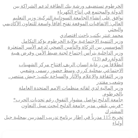
الخرطوم تستضيف ورشة بنك الطاقة لدعم الشراكة بين
الدولة والمجتمع في إنتاج الكهرباء
توافق على إنشاء الجامعة السودانية التركية: وزير التعليم
العالي: الاتفاقيات الموقعة تفتح آفاقاً واسعة للتعاون الأكاديمي
والبحثي
محمد عنتر يكتب باحث اقتصادي
وزير التنمية الاجتماعية بولاية الخرطوم يؤكد التكامل
المؤسسي بين الزكاة والتأمين الصحي لدعم الأسر المتعثرة
وزير الداخلية يترأس اجتماع لجنة ضبط الأمن وفرض هيبة
الدولة رقم (13)
انطلاقاً من رعاية إنسان الريف افتتاح مركز الشهيناب
الاجتماعي بمحلية كرري وسط حضور رسمى وشعبي
وزير الثقافة والإعلام والآثار والسياحة يكتب: جيش منتصر..
وشعب مقتدر
وزير المالية لدي لقائه منظمات الامم المتحدة العاملة
بالخرطوم.
جامعة الدلنج تواصل مشوار التفوق رغم تحديات الحرب*
*فريني يلتقي مدير جامعة الدلنج لبحث سبل التعاون
المشترك
تخريج 115 مدرباً في إطار برنامج تدريب المدربين بمحلية جبل
أولياء