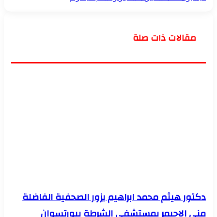
مقالات ذات صلة
دكتور ھيثم محمد ابراھيم يزور الصحفية الفاضلة
منى الاحيمر بمستشفى الشرطة ببورتسوان