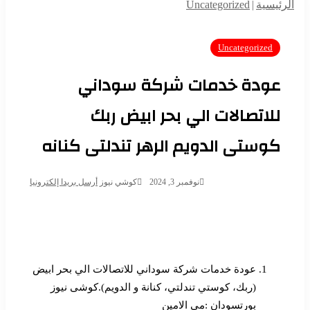
الرئيسية
|
Uncategorized
Uncategorized
عودة خدمات شركة سوداني
للاتصالات الي بحر ابيض ربك
كوستى الدويم الرهر تندلتى كنانه
نوفمبر 3, 2024
كوشي نيوز
أرسل بريدا إلكترونيا
عودة خدمات شركة سوداني للاتصالات الي بحر ابيض
(ربك، كوستي تندلتي، كنانة و الدويم).كوشى نيوز
بورتسودان :مي الامين