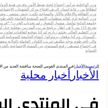
وزير الداخلية يترأس اجتماع لجنة ضبط الأمن وفرض هيبة الدولة ر
انطلاقاً من رعاية إنسان الريف افتتاح مركز الشهيناب الاج
وزير الثقافة والإعلام والآثار والسياحة يكتب: جيش منتصر.. و
وزير المالية لدي لقائه منظمات الامم المتحدة العاملة بالخرطوم
جامعة الدلنج تواصل مشوار التفوق رغم تحديات الحرب* *فريني
تخريج 115 مدرباً في إطار برنامج تدريب المدربين بمحلية جبل أولياء
وزير التعليم العالي يختتم زيارته لتركيا بتوقيع اتفاقيات تعاون
. السودان وتركيا يوقعان بروتوكول إنشاء الجامعة السودانية التركية بالخرطوم
وإلى الخرطوم يوجه بتكثيف تدريب الكوادر العاملة بالولاية ويقف م
في اجتماع تنسيقي رفيع المستوى بين التنمية الاجتماعية بالخ
الحماية
الرئيسية
|
الأخبار
|
في المنتدى القومي للصحة مناقشة العديد من الأ
الأخبار
أخبار محلية
في المنتدى ا