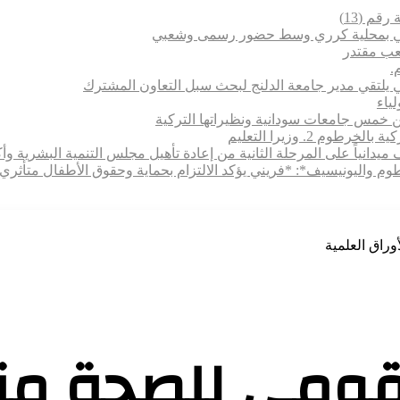
قم (13)
تماعي بمحلية كرري وسط حضور رسمى وشعبي
شعب مقتدر
.
 يلتقي مدير جامعة الدلنج لبحث سبل التعاون المشترك
 بين خمس جامعات سودانية ونظيراتها التركية
 2. وزيرا التعليم
يدانياً على المرحلة الثانية من إعادة تأهيل مجلس التنمية البشرية وأكا
رطوم واليونيسيف*: *​فريني يؤكد الالتزام بحماية وحقوق الأطفال متأ
وراق العلمية
لقومي للصحة م