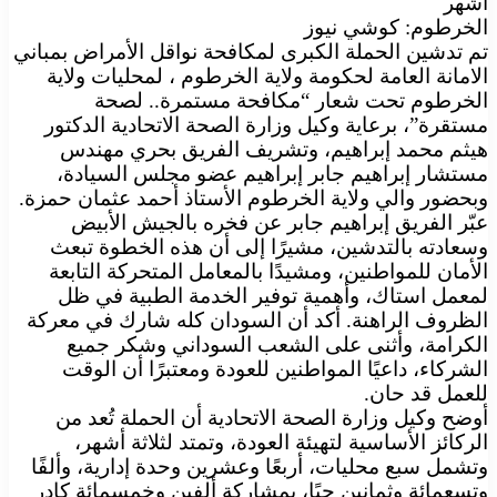
أشهر
الخرطوم: كوشي نيوز
تم تدشين الحملة الكبرى لمكافحة نواقل الأمراض بمباني
الامانة العامة لحكومة ولاية الخرطوم ، لمحليات ولاية
الخرطوم تحت شعار “مكافحة مستمرة.. لصحة
مستقرة”، برعاية وكيل وزارة الصحة الاتحادية الدكتور
هيثم محمد إبراهيم، وتشريف الفريق بحري مهندس
مستشار إبراهيم جابر إبراهيم عضو مجلس السيادة،
وبحضور والي ولاية الخرطوم الأستاذ أحمد عثمان حمزة.
عبّر الفريق إبراهيم جابر عن فخره بالجيش الأبيض
وسعادته بالتدشين، مشيرًا إلى أن هذه الخطوة تبعث
الأمان للمواطنين، ومشيدًا بالمعامل المتحركة التابعة
لمعمل استاك، وأهمية توفير الخدمة الطبية في ظل
الظروف الراهنة. أكد أن السودان كله شارك في معركة
الكرامة، وأثنى على الشعب السوداني وشكر جميع
الشركاء، داعيًا المواطنين للعودة ومعتبرًا أن الوقت
للعمل قد حان.
أوضح وكيل وزارة الصحة الاتحادية أن الحملة تُعد من
الركائز الأساسية لتهيئة العودة، وتمتد لثلاثة أشهر،
وتشمل سبع محليات، أربعًا وعشرين وحدة إدارية، وألفًا
وتسعمائة وثمانين حيًا، بمشاركة ألفين وخمسمائة كادر