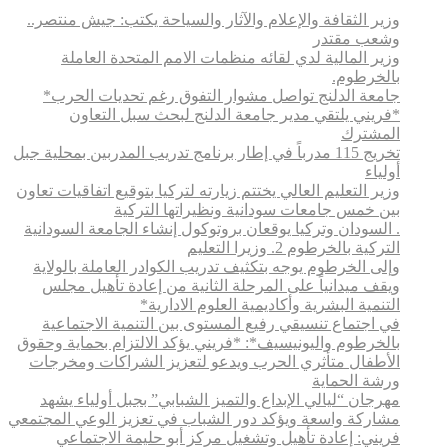
وزير الثقافة والإعلام والآثار والسياحة يكتب: جيش منتصر..
وشعب مقتدر
وزير المالية لدي لقائه منظمات الامم المتحدة العاملة
بالخرطوم.
جامعة الدلنج تواصل مشوار التفوق رغم تحديات الحرب*
*فريني يلتقي مدير جامعة الدلنج لبحث سبل التعاون
المشترك
تخريج 115 مدرباً في إطار برنامج تدريب المدربين بمحلية جبل
أولياء
وزير التعليم العالي يختتم زيارته لتركيا بتوقيع اتفاقيات تعاون
بين خمس جامعات سودانية ونظيراتها التركية
. السودان وتركيا يوقعان بروتوكول إنشاء الجامعة السودانية
التركية بالخرطوم 2. وزيرا التعليم
وإلى الخرطوم يوجه بتكثيف تدريب الكوادر العاملة بالولاية
ويقف ميدانياً على المرحلة الثانية من إعادة تأهيل مجلس
التنمية البشرية وأكاديمية العلوم الادارية*
في اجتماع تنسيقي رفيع المستوى بين التنمية الاجتماعية
بالخرطوم واليونيسيف*: *​فريني يؤكد الالتزام بحماية وحقوق
الأطفال متأثري الحرب ويدعو لتعزيز الشراكات ومخرجات
ورشة الحماية
مهرجان “ليالي الإبداع والتميز الشبابي” بجبل أولياء يشهد
مشاركة واسعة ويؤكد دور الشباب في تعزيز الوعي المجتمعي
فريني: إعادة تأهيل وتشغيل مركز أبو حليمة الاجتماعي