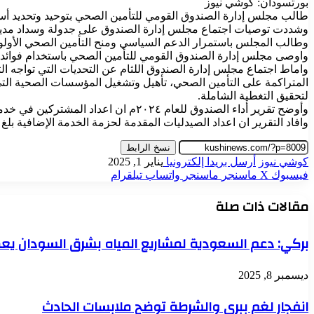
بورتسودان: كوشي نيوز
طالب مجلس إدارة الصندوق القومي للتأمين الصحي بتوحيد وتحديد أس
وشددت توصيات اجتماع مجلس إدارة الصندوق على جدولة وسداد مديونيا
وطالب المجلس باستمرار الدعم السياسي ومنح التأمين الصحي الأولوي
واوصى مجلس إدارة الصندوق القومي للتأمين الصحي باستخدام فوائد ا
واماط اجتماع مجلس إدارة الصندوق اللثام عن التحديات التي تواجه ال
المتراكمة على التأمين الصحي، تأهيل وتشغيل المؤسسات الصحية التي
لتحقيق التغطية الشاملة.
وأوضح تقرير أداء الصندوق للعام ٢٠٢٤م ان اعداد المشتركين في خدمة التأمين الصحي بلغ ٣٥،٨ مليون مشترك بنسبة تغطية سكانية بلغت ٨٦،٢٪.
وافاد التقرير ان اعداد الصيدليات المقدمة لحزمة الخدمة الإضافية بلغ ٤١ صيدلية مقابل ٦٨ مركزا صحيا ومستشفيات ومعامل مقدمة لذات الخدمة.
نسخ الرابط
كوشي نيوز
أرسل بريدا إلكترونيا
يناير 1, 2025
فيسبوك
‫X
ماسنجر
ماسنجر
واتساب
تيلقرام
مقالات ذات صلة
بركي: دعم السعودية لمشاريع المياه بشرق السودان يع
ديسمبر 8, 2025
انفجار لغم ببري والشرطة توضح ملابسات الحادث