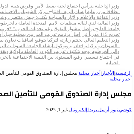
وزير الداخلية يترأس اجتماع لجنة ضبط الأمن وفرض هيبة الدولة ر
انطلاقاً من رعاية إنسان الريف افتتاح مركز الشهيناب الاج
وزير الثقافة والإعلام والآثار والسياحة يكتب: جيش منتصر.. و
وزير المالية لدي لقائه منظمات الامم المتحدة العاملة بالخرطوم
جامعة الدلنج تواصل مشوار التفوق رغم تحديات الحرب* *فريني
تخريج 115 مدرباً في إطار برنامج تدريب المدربين بمحلية جبل أولياء
وزير التعليم العالي يختتم زيارته لتركيا بتوقيع اتفاقيات تعاون
. السودان وتركيا يوقعان بروتوكول إنشاء الجامعة السودانية التركية بالخرطوم
وإلى الخرطوم يوجه بتكثيف تدريب الكوادر العاملة بالولاية ويقف م
في اجتماع تنسيقي رفيع المستوى بين التنمية الاجتماعية بالخ
الحماية
الرئيسية
|
الأخبار
|
أخبار محلية
|
مجلس إدارة الصندوق القومي للتأمين ال
أخبار محلية
مجلس إدارة الصندوق القومي للتأمين الصح
كوشي نيوز
أرسل بريدا إلكترونيا
يناير 1, 2025