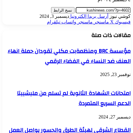
نسخ الرابط
كوشي نيوز
أرسل بريدا إلكترونيا
ديسمبر 3, 2024
فيسبوك
‫X
ماسنجر
ماسنجر
واتساب
تيلقرام
مقالات ذات صلة
مؤسسة BRC ومنظمةبت مكلي تقودان حملة انھاء
العنف ضد النساء في الفضاء الرقمي
نوفمبر 23, 2025
امتحانات الشھادة الثانوية لم تسلم من مليشييتا
الدعم السريع المتمردة
ديسمبر 27, 2024
القطاع الشرقي لهيئة الطرق والجسور يواصل العمل