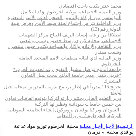
محمد عنتر يكتب باحث اقتصادي
وزير التنمية الاجتماعية بولاية الخرطوم يؤكد التكامل
المؤسسي بين الزكاة والتأمين الصحي لدعم الأسر المتعثرة
وزير الداخلية يترأس اجتماع لجنة ضبط الأمن وفرض هيبة
الدولة رقم (13)
انطلاقاً من رعاية إنسان الريف افتتاح مركز الشهيناب
الاجتماعي بمحلية كرري وسط حضور رسمى وشعبي
وزير الثقافة والإعلام والآثار والسياحة يكتب: جيش منتصر..
وشعب مقتدر
وزير المالية لدي لقائه منظمات الامم المتحدة العاملة
بالخرطوم.
جامعة الدلنج تواصل مشوار التفوق رغم تحديات الحرب*
*فريني يلتقي مدير جامعة الدلنج لبحث سبل التعاون
المشترك
تخريج 115 مدرباً في إطار برنامج تدريب المدربين بمحلية جبل
أولياء
وزير التعليم العالي يختتم زيارته لتركيا بتوقيع اتفاقيات تعاون
بين خمس جامعات سودانية ونظيراتها التركية
. السودان وتركيا يوقعان بروتوكول إنشاء الجامعة السودانية
التركية بالخرطوم 2. وزيرا التعليم
الرئيسية
|
الأخبار
|
أخبار محلية
|
محلية الخرطوم توزيع مواد غذائية
لوافدي محلية ام درمان