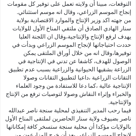
التوقعات، مبينا أن ولايته تعمل على توفير كل مقومات
إنجاح الموسم الزراعي، وقال انه موسم استثنائي.
من جهته اكد وزير الإنتاج والموارد الاقتصادية بولاية
سنار الهادي الصادق أن ملتقي المناخ الأول للولايات
يهدف لرفع الإنتاج والإنتاجية،وقال ان اللجنة العليا
حددت احتياجاتها لإنجاح الموسم الزراعي وبدأت في
توفيرها،وقال انه من خلال أوراق الملتقى يمكن
الوصول للهدف، كاشفا عن تدني في الإنتاجية في
الزراعة بشقيها الحيوانية والزراعية بسبب عدم تطبيق
التقانات الزراعية ،داعيا لتطبيق التقانات وصولا
الإنتاجية عالية ،كما دعا للاستفادة من وجود العلماء
والخبراء وإثراء النقاش وصولا لتوصيات ترفع من الإنتاج
والإنتاجية.
فيما رحب المدير التنفيذي لمحلية سنجة ناصر عبدالله
ناصر بضيوف ولاية سنار الحاضرين لملتقى المناخ الأول
بالولايات مؤكدا أن محلية سنجة ستسخر كافة إمكاناتها
لإنجاح الموسم الزراعي بعد أن خرج المزارعون من