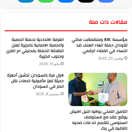
مقالات ذات صلة
مؤسسة BRC ومنظمةبت مكلي
الغرفة الاتحادية لحملة الحصبة
تقودان حملة انھاء العنف ضد
والحصبة الالمانية بالجزيرة تعلن
النساء في الفضاء الرقمي
انطلاقة الحملة بمحليتي ام القرى
وجنوب الجزيرة
نوفمبر 23, 2025
مايو 15, 2025
لاول مرة بالسودان: تدشين أجهزة
حديثة تعزز مأمونية خدمات نقل
الدم في السودان
ديسمبر 8, 2025
التامين الصحي بولايه النيل الابيض
يوقع عقد مع مستوصف
السنوسى لتقدبم خد مات صحيه
اضافيه في ربك