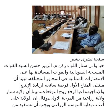
ر
س
ل
ب
ر
ي
د
ا
إ
ل
سنجة:بشرى بشير
ك
حيا والي سنار اللواء ركن م. الزبير حسن السيد القوات
ت
المسلحة السودانية والقوات المساندة لها على
ر
الانتصارات المتتالية في المحاور المختلفة،مبينا أن
و
ملتقى المناخ الأول فرصة سانحه لزيادة الإنتاج
ن
ي
والإنتاجية،داعيا لرفع روح التوقعات،مبينا أن ولاية سنار
ا
ولاية زراعية من الدرجة الاولى،وقال ان الولاية على
أعتاب بداية الموسم الزراعي ويجب أن نستفيد من