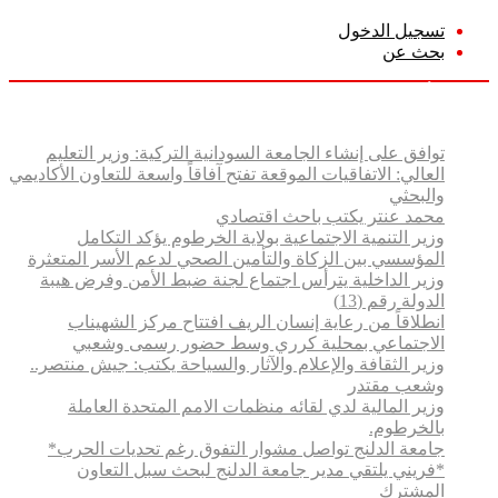
تسجيل الدخول
بحث عن
السبت, أغسطس 8 2026
أخبار عاجلة
توافق على إنشاء الجامعة السودانية التركية: وزير التعليم
العالي: الاتفاقيات الموقعة تفتح آفاقاً واسعة للتعاون الأكاديمي
والبحثي
محمد عنتر يكتب باحث اقتصادي
وزير التنمية الاجتماعية بولاية الخرطوم يؤكد التكامل
المؤسسي بين الزكاة والتأمين الصحي لدعم الأسر المتعثرة
وزير الداخلية يترأس اجتماع لجنة ضبط الأمن وفرض هيبة
الدولة رقم (13)
انطلاقاً من رعاية إنسان الريف افتتاح مركز الشهيناب
الاجتماعي بمحلية كرري وسط حضور رسمى وشعبي
وزير الثقافة والإعلام والآثار والسياحة يكتب: جيش منتصر..
وشعب مقتدر
وزير المالية لدي لقائه منظمات الامم المتحدة العاملة
بالخرطوم.
جامعة الدلنج تواصل مشوار التفوق رغم تحديات الحرب*
*فريني يلتقي مدير جامعة الدلنج لبحث سبل التعاون
المشترك