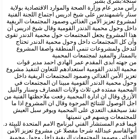
سنجة:بشرى بشير
رأس مدير عام وزارة الصحة والموارد الاقتصادية بولاية
سنار باشمهندس على شيخ ادريس اجتماع اللجنة الفنية
لمشروع تعزيز الأمن الغذائي وصمود المجتمعات الريفية
داخل وحول محمية الدندر القومية وقال شيخ ادريس أن
هذا المشروع يجعل المجتمعات حول محمية الدندر تقوى
وأن كل المجتمعات داخل وحول محمية الدندر تحتاج
لتدخل ولمشروعات تنمي المنطقة واصفا المشروع
بالممتاز والمفيد لمجتمعات المحمية
من جهته أبدى المقدم عمر الهادي احمد مدير قوات
محمية الدندر القومية استعدادهم للتعاون لتنفيذ مشروع
تعزيز الأمن الغذائي وصمود المجتمعات الريفية داخل
وحول محمية الدندر القومية مبينا ان المجتمعات في
المحمية ممتده في ثلاث ولايات القضارف وسنار والنيل
الأزرق وقال ان ادارة المحمية رفعت ملاحظتها الفنية من
اجل الوصول للنتائج المرجوة وقال ان المشروع اذا ما
نفذ سيخفف التعدي على المحمية ويوفر سبل العيش
للمجتمعات ويسهم في تنميتها
فيما قدم المستشار الفني لبرنامج الامم المتحدة للبيئة د.
أبوالقاسم عبدالله شرحا مفصلا عن مشروع تعزيز الأمن
الغذائي وصمود المجتمعات الريفية داخل وحول محمية