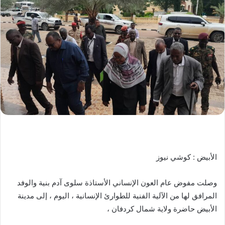
ل
ب
ر
ي
د
ا
إ
ل
ك
ت
ر
و
ن
الأبيض : كوشي نيوز
ي
ا
وصلت مفوض عام العون الإنساني الأستاذة سلوى آدم بنية والوفد
المرافق لها من الآلية الفنية للطوارئ الإنسانية ، اليوم ، إلى مدينة
الأبيض حاضرة ولاية شمال كردفان ،