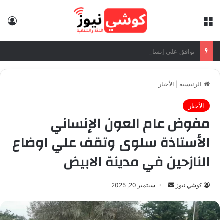
القائمة
تس
توافق على إنشاء الجامعة السودانية التركية: وزير التعليم العالي: الاتفاقيات الموقعة تفتح آفاقاً واسعة للتعاون الأكاديمي والبحثي
الرئيسية
|
الأخبار
الأخبار
مفوض عام العون الإنساني
الأستاذة سلوى وتقف علي اوضاع
النازحين في مدينة الابيض
كوشي نيوز
أ
سبتمبر 20, 2025
ر
س