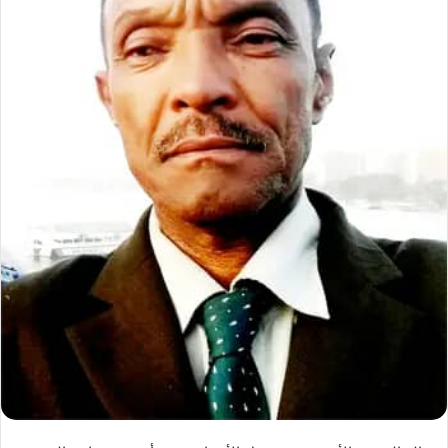
د
ا
إ
ل
ك
ت
ر
و
ن
ي
ا