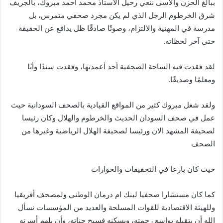
ببالغ الحزن والأسى ننعي رحيل الأستاذ محمد أحمد مبروك، بالجريف
شرق الخرطوم الرجل الذي لم يكن مجرد صحفي متمرس، بل
مدرسة في المهنية والالتزام، وصوتًا صادقًا ظل يدافع عن الحقيقة
حتى آخر لحظاته.
لقد فقدت فيه الساحة الصحفية أحد أعمدتها، وفقدت سندًا وأبًا
ومعلمًا وصديقًا.
ولقد شغل مبروك كثير من المواقع القيادية بالصحف السودانية حيث
عمل في صحف السودان الحديث والخرطوم والهلال وكان رئيسا
لصحيفة المشهد الان ورئيسا لصحيفة الهلال الرياضية وغيرها من
الصحف
حيث كان بارعا في التحقيقات والحوارات
كما كان مستشارا صحفيا لبنك ام درمان الوطني ولمصحف أفريقيا
وللهيئة الاقتصادية للقوات المسلحة والعديد من المؤسسات نسأل
الله أن يتقبله بواسع رحمته، ويسكنه فسيح جناته، وأن يلهم أسرته