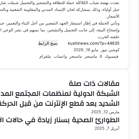
ب
نفذت نهضة شباب الكلاكلة حملة للنظافة والتشجير والتجميل شملت شارع ال
ر
جبل أولياء، وذلك بمشاركة لجان الإسناد المدني والمقاومة الشعبية وبا
ي
الأشجار.
د
وتأتي الحملة في إطار استنفار الجهد الشعبي من أجل البناء والتعمير، ح
ا
وإصحاح البيئة، إلى جانب التجميل والتشجير، بما يسهم في نشر الوعي الم
إ
خلفته الحرب.
ل
نسخ الرابط
ك
كوشي نيوز
أ
مايو 16, 2026
ت
فيسبوك
‫X
ر
ماسنجر
ماسنجر
واتساب
تيلقرام
ر
س
و
ل
ن
ب
ي
مقالات ذات صلة
ر
ا
ي
الشبكة الدولية لمنظمات المجتمع المدني 
د
الشديد بعد قطع الإنترنت من قبل الحركة
ا
إ
مارس 12, 2025
ل
الطوارئ الصحية بسنار زيادة في حالات الاص
ك
ت
أبريل 7, 2025
ر