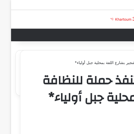
بحث عن
تسجيل الدخول
Khartoum
℃
جير بشارع اللفة بمحلية جبل أولياء*
فذ حملة للنظافة
حلية جبل أولياء*