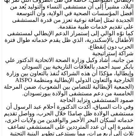
البلاد، مشيراً إلى أن مستشفى النساء والتوليد يُعد من
أفضل المؤسسات الصحية في الولاية، وأن التوسعة
الجديدة تمثل إضافة نوعية تعزز من قدرة المستشفى
على تقديم خدمات طبية متقدمة.
كما نوّه الوالي إلى إستمرار الدعم الإيطالي لمستشفى
الأطفال بالإسكندرية، الذي ظل يقدم خدماته طوال فترة
الحرب دون إنقطاع.
شراكة إستراتيجية
من جانبه، أشاد وكيل وزارة الصحة الاتحادية الدكتور علي
بابكر سيد أحمد، بالعلاقات التاريخية بين السودان
وإيطاليا، مؤكدًا أن هذه الشراكة تُنفذ بالتعاون بين وزارة
الخارجية والتعاون الدولي الإيطالية ومنظمة AISPO
(الجمعية الإيطالية للتضامن بين الشعوب)، ضمن المرحلة
الخامسة من دعم مستشفى الولادة ببورتسودان.
صمود المستشفى وتزايد الحاجة
وفي ذات السياق، أكدت الدكتورة أحلام عبد الرسول أن
مستشفى الولادة ظل صامدًا خلال الحرب، وواصل تقديم
خدماته لسكان البحر الأحمر والوافدين من ولايات أخرى،
مشيرة إلى أن عدد المترددين على المستشفى تضاعف
ثلاث إلى أربع مرات، مما يستدعي تطوير البنية التحتية