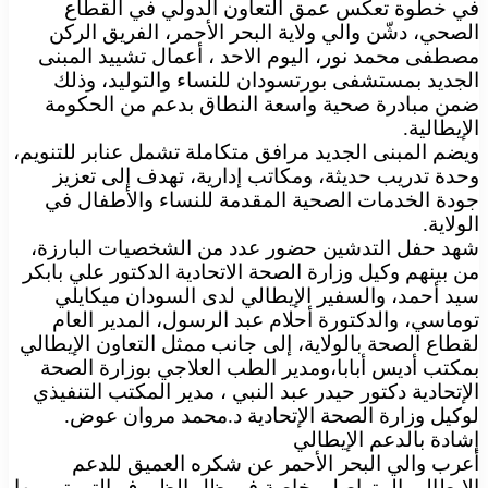
في خطوة تعكس عمق التعاون الدولي في القطاع
الصحي، دشّن والي ولاية البحر الأحمر، الفريق الركن
مصطفى محمد نور، اليوم الاحد ، أعمال تشييد المبنى
الجديد بمستشفى بورتسودان للنساء والتوليد، وذلك
ضمن مبادرة صحية واسعة النطاق بدعم من الحكومة
الإيطالية.
ويضم المبنى الجديد مرافق متكاملة تشمل عنابر للتنويم،
وحدة تدريب حديثة، ومكاتب إدارية، تهدف إلى تعزيز
جودة الخدمات الصحية المقدمة للنساء والأطفال في
الولاية.
شهد حفل التدشين حضور عدد من الشخصيات البارزة،
من بينهم وكيل وزارة الصحة الاتحادية الدكتور علي بابكر
سيد أحمد، والسفير الإيطالي لدى السودان ميكايلي
توماسي، والدكتورة أحلام عبد الرسول، المدير العام
لقطاع الصحة بالولاية، إلى جانب ممثل التعاون الإيطالي
بمكتب أديس أبابا،ومدير الطب العلاجي بوزارة الصحة
الإتحادية دكتور حيدر عبد النبي ، مدير المكتب التنفيذي
لوكيل وزارة الصحة الإتحادية د.محمد مروان عوض.
إشادة بالدعم الإيطالي
أعرب والي البحر الأحمر عن شكره العميق للدعم
الإيطالي المتواصل، خاصة في ظل الظروف التي تمر بها