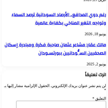
رغم دوي المدافع.. الأرصاد السودانية ترصد السماء
وتواجه التغير المناخي بكفاءة عالمية
يونيو 18, 2026
مالك عقار: مشاعر عثمان صاحبة فكرة ومبادرة إسكان
الصحفيين السُّودانيين ببورتسـودان
يونيو 2, 2025
اترك تعليقاً
لن يتم نشر عنوان بريدك الإلكتروني.
الحقول الإلزامية مشار إليها بـ
*
التعليق
*