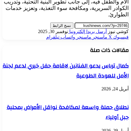
الأم والطفل فيه، إلى جانب تطوير البنية التحتية، وتدريب
الكوادر السريرية، ومكافحة سوء التغذية، وتعزيز خدمات
الطوارئ.
نسخ الرابط
كوشي نيوز
أرسل بريدا إلكترونيا
نوفمبر 30, 2025
فيسبوك
‫X
ماسنجر
ماسنجر
واتساب
تيلقرام
مقالات ذات صلة
كمال ترباس يدعو الفنانين لاقامة حفل خيري لدعم لجنة
الأمل للعودة الطوعية
أبريل 24, 2026
نطلاق حملة واسعة لمكافحة نواقل الأمراض بمحلية
جبل أولياء
أبريل 29, 2026