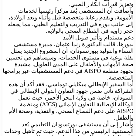
وتعزيز قدرات الكادر الطبي.
وأضافت أن المستشفى يُعد مركزاً رئيسياً لخدمات
الأمومة، ويقدم رعاية متخصصة قبل وأثناء وبعد الولادة،
إلى جانب دوره في التدريب والتعليم الطبي، مما يجعله
حجر زاوية في القطاع الصحي بالولاية.
دعم مستدام وتأثير طويل الأمد
بدورها، قالت الدكتورة رندا عثمان، مديرة مستشفى
النساء والتوليد ببورتسودان، أن المشروع الجديد يمثل
نقلة نوعية في مستوى الخدمات، وسيساهم في تحسين
صحة الأمهات والأطفال على المدى الطويل، مشيدة
بجهود منظمة AISPO في دعم المستشفيات عبر برامجها
المتخصصة.
أما السفير الإيطالي ميكايلي توماسي، فقد أكد أن هذه
الشراكة تأتي ضمن جهود التعاون الدولي الإيطالي في
السودان، خاصة في ولاية البحر الأحمر، حيث تعمل
الوكالة الإيطالية للتعاون الإنمائي (AICS) ومنظمة
AISPO على دعم القطاع الصحي، والتغذية، وصحة الأم
والطفل.
وأشار إلى أن مستشفى بورتسودان التعليمي يُعد
المستفيد الرئيسي من هذا الدعم، حيث تم تأهيل وحدات