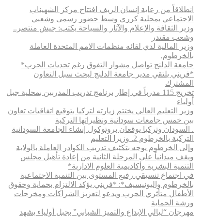
انطلاقاً من رعاية إنسان الريف افتتاح مركز الشهيناب
الاجتماعي بمحلية كرري وسط حضور رسمى وشعبي
وزير الثقافة والإعلام والآثار والسياحة يكتب: جيش منتصر..
وشعب مقتدر
وزير المالية لدي لقائه منظمات الامم المتحدة العاملة
بالخرطوم.
جامعة الدلنج تواصل مشوار التفوق رغم تحديات الحرب*
*فريني يلتقي مدير جامعة الدلنج لبحث سبل التعاون
المشترك
تخريج 115 مدرباً في إطار برنامج تدريب المدربين بمحلية جبل
أولياء
وزير التعليم العالي يختتم زيارته لتركيا بتوقيع اتفاقيات تعاون
بين خمس جامعات سودانية ونظيراتها التركية
. السودان وتركيا يوقعان بروتوكول إنشاء الجامعة السودانية
التركية بالخرطوم 2. وزيرا التعليم
وإلى الخرطوم يوجه بتكثيف تدريب الكوادر العاملة بالولاية
ويقف ميدانياً على المرحلة الثانية من إعادة تأهيل مجلس
التنمية البشرية وأكاديمية العلوم الادارية*
في اجتماع تنسيقي رفيع المستوى بين التنمية الاجتماعية
بالخرطوم واليونيسيف*: *​فريني يؤكد الالتزام بحماية وحقوق
الأطفال متأثري الحرب ويدعو لتعزيز الشراكات ومخرجات
ورشة الحماية
مهرجان “ليالي الإبداع والتميز الشبابي” بجبل أولياء يشهد