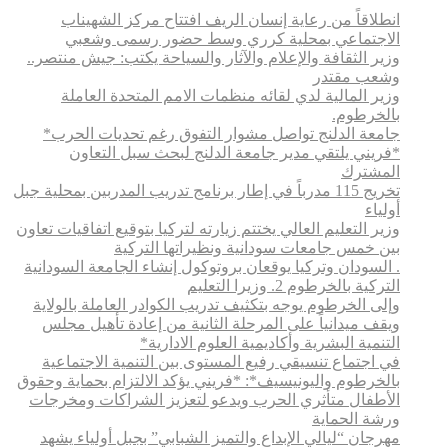
انطلاقاً من رعاية إنسان الريف افتتاح مركز الشهيناب
الاجتماعي بمحلية كرري وسط حضور رسمى وشعبي
وزير الثقافة والإعلام والآثار والسياحة يكتب: جيش منتصر..
وشعب مقتدر
وزير المالية لدي لقائه منظمات الامم المتحدة العاملة
بالخرطوم.
جامعة الدلنج تواصل مشوار التفوق رغم تحديات الحرب*
*فريني يلتقي مدير جامعة الدلنج لبحث سبل التعاون
المشترك
تخريج 115 مدرباً في إطار برنامج تدريب المدربين بمحلية جبل
أولياء
وزير التعليم العالي يختتم زيارته لتركيا بتوقيع اتفاقيات تعاون
بين خمس جامعات سودانية ونظيراتها التركية
. السودان وتركيا يوقعان بروتوكول إنشاء الجامعة السودانية
التركية بالخرطوم 2. وزيرا التعليم
وإلى الخرطوم يوجه بتكثيف تدريب الكوادر العاملة بالولاية
ويقف ميدانياً على المرحلة الثانية من إعادة تأهيل مجلس
التنمية البشرية وأكاديمية العلوم الادارية*
في اجتماع تنسيقي رفيع المستوى بين التنمية الاجتماعية
بالخرطوم واليونيسيف*: *​فريني يؤكد الالتزام بحماية وحقوق
الأطفال متأثري الحرب ويدعو لتعزيز الشراكات ومخرجات
ورشة الحماية
مهرجان “ليالي الإبداع والتميز الشبابي” بجبل أولياء يشهد