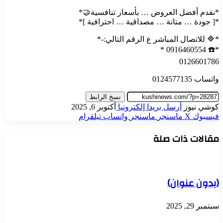
*نقدم أفضل العروض … بأسعار تنافسية🤝*
*[ جودة … متانة … مصداقية … احترافية ]*
*🔷 للاتصال المباشر ع الرقم التالي:-*
*☎️ 0916460554 *
0126601786
واتساب 0124577135
نسخ الرابط
كوشي نيوز
أرسل بريدا إلكترونيا
أكتوبر 6, 2025
فيسبوك
‫X
ماسنجر
ماسنجر
واتساب
تيلقرام
مقالات ذات صلة
(بدون عنوان)
سبتمبر 29, 2025