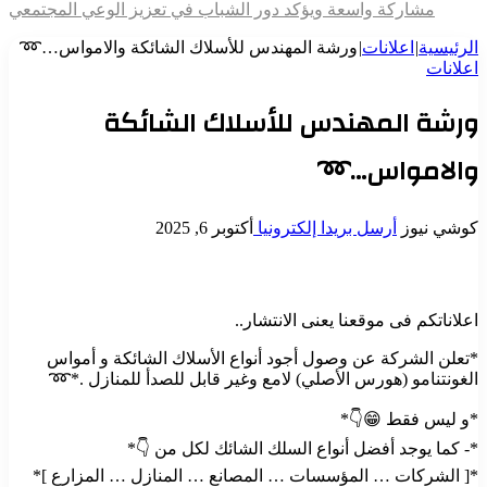
مشاركة واسعة ويؤكد دور الشباب في تعزيز الوعي المجتمعي
الرئيسية
|
اعلانات
|
ورشة المهندس للأسلاك الشائكة والامواس…➿
اعلانات
ورشة المهندس للأسلاك الشائكة
والامواس…➿
كوشي نيوز
أرسل بريدا إلكترونيا
أكتوبر 6, 2025
اعلاناتكم فى موقعنا يعنى الانتشار..
*تعلن الشركة عن وصول أجود أنواع الأسلاك الشائكة و أمواس
الغونتنامو (هورس الأصلي) لامع وغير قابل للصدأ للمنازل .*➿
*و ليس فقط 😁👇*
*- كما يوجد أفضل أنواع السلك الشائك لكل من 👇*
*[ الشركات … المؤسسات … المصانع … المنازل … المزارع ]*