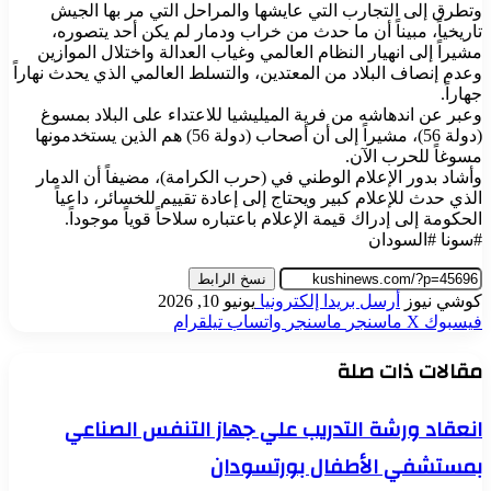
وتطرق إلى التجارب التي عايشها والمراحل التي مر بها الجيش
تاريخياً، مبيناً أن ما حدث من خراب ودمار لم يكن أحد يتصوره،
مشيراً إلى انهيار النظام العالمي وغياب العدالة واختلال الموازين
وعدم إنصاف البلاد من المعتدين، والتسلط العالمي الذي يحدث نهاراً
جهاراً.
وعبر عن اندهاشه من فرية الميليشيا للاعتداء على البلاد بمسوغ
(دولة 56)، مشيراً إلى أن أصحاب (دولة 56) هم الذين يستخدمونها
مسوغاً للحرب الآن.
وأشاد بدور الإعلام الوطني في (حرب الكرامة)، مضيفاً أن الدمار
الذي حدث للإعلام كبير ويحتاج إلى إعادة تقييم للخسائر، داعياً
الحكومة إلى إدراك قيمة الإعلام باعتباره سلاحاً قوياً موجوداً.
#سونا #السودان
نسخ الرابط
كوشي نيوز
أرسل بريدا إلكترونيا
يونيو 10, 2026
فيسبوك
‫X
ماسنجر
ماسنجر
واتساب
تيلقرام
مقالات ذات صلة
انعقاد ورشة التدريب علي جهاز التنفس الصناعي
بمستشفي الأطفال بورتسودان