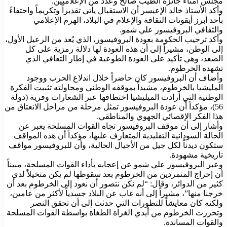
مجلس أمناء جائزة الطيب صالح وعدد من الإعلاميين.
وأكد الأستاذ خالد الإعيسر أن الاستقبال يأتي تقديراً وتكريماً واحتفاءً
بأحد أبرز أيقونات الثقافة والإعلام في البلاد، الهرم الإعلامي
والثقافي البروفيسور علي شمو.
وأكد ترحيب الحكومة بعودة البروفيسور، الذي يُعد من الرعيل الأول،
إلى الوطن، مشيراً إلى أن هذه العودة لها دلالة رمزية على كل
الصعد، وهي تأكيد على العودة الطوعية في إطار التعافي الذي
تشهده الخرطوم.
وأضاف أن البروفيسور كان حاضراً خلال اندلاع الحرب ووجود
المليشيا بالخرطوم، مشيداً بموقفه الوطني ومحاولته تثبيت الفكرة
الوطنية التي أرادت الميليشيا اختطافها عبر الشعارات وفرية (دولة
56)، مؤكداً أن عودة البروفيسور تمثل مرحلة من مراحل الانعتاق من
هذا الفكر الإقصائي الجهوي والمناطقي.
وأشار إلى أن موقف البروفيسور تجاه القوات المسلحة يعبر عن
الحالة السودانية التقليدية المتعارف عليها، مؤكداً أن هذه المواقف
ستكون ديدناً لكل جيل من الأجيال الحالية، وأن للبروفيسور مواقف
تاريخية مشهودة.
وعبر البروفيسور علي شمو عن إعجابه بأداء القوات المسلحة، مبيناً
أن إخراج المتمردين من الخرطوم بعد سقوطها لم يكن متخيلاً لدى
كثير من الدوائر، وقال: “لم نكن نتصور أن نعود إلى الخرطوم بعد أن
خرجنا منها”، مشيراً إلى أنه غاب عن البلاد جسدياً لأكثر من عامين،
ولكنه كان معايشاً للتطورات التي حدثت إلى أن تحقق النصر
وتحررت الخرطوم من أيدي الغزاة الطغاة بواسطة القوات المسلحة
والقوات المساندة.