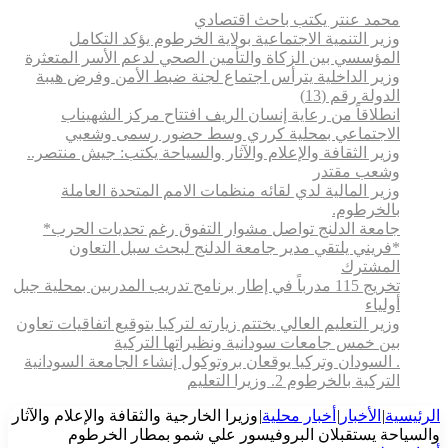
محمد عنتر يكتب باحث اقتصادي
وزير التنمية الاجتماعية بولاية الخرطوم يؤكد التكامل
المؤسسي بين الزكاة والتأمين الصحي لدعم الأسر المتعثرة
وزير الداخلية يترأس اجتماع لجنة ضبط الأمن وفرض هيبة
الدولة رقم (13)
انطلاقاً من رعاية إنسان الريف افتتاح مركز الشهيناب
الاجتماعي بمحلية كرري وسط حضور رسمى وشعبي
وزير الثقافة والإعلام والآثار والسياحة يكتب: جيش منتصر..
وشعب مقتدر
وزير المالية لدي لقائه منظمات الامم المتحدة العاملة
بالخرطوم.
جامعة الدلنج تواصل مشوار التفوق رغم تحديات الحرب*
*فريني يلتقي مدير جامعة الدلنج لبحث سبل التعاون
المشترك
تخريج 115 مدرباً في إطار برنامج تدريب المدربين بمحلية جبل
أولياء
وزير التعليم العالي يختتم زيارته لتركيا بتوقيع اتفاقيات تعاون
بين خمس جامعات سودانية ونظيراتها التركية
. السودان وتركيا يوقعان بروتوكول إنشاء الجامعة السودانية
التركية بالخرطوم 2. وزيرا التعليم
الرئيسية
|
الأخبار
|
أخبار محلية
|
وزيرا الخارجية والثقافة والإعلام والآثار
والسياحة يستقبلان البروفيسور علي شمو بمطار الخرطوم