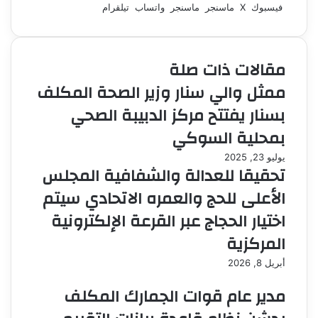
فيسبوك
‫X
ر
ماسنجر
ماسنجر
واتساب
تيلقرام
س
ل
ب
مقالات ذات صلة
ر
ي
ممثل والي سنار وزير الصحة المكلف
د
بسنار يفتتح مركز الدبيبة الصحي
ا
إ
بمحلية السوكي
ل
ك
يوليو 23, 2025
تحقيقا للعدالة والشفافية المجلس
ت
ر
الأعلى للحج والعمره الاتحادي سيتم
و
اختيار الحجاج عبر القرعة الإلكترونية
ن
ي
المركزية
ا
أبريل 8, 2026
مدير عام قوات الجمارك المكلف