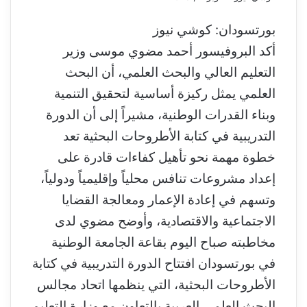
ر
س
بورتسودان: كوشي نيوز
ل
أكد البروفيسور أحمد مضوي موسى وزير
ب
ر
التعليم العالي والبحث العلمي، أن البحث
ي
العلمي يمثل ركيزة أساسية لتحقيق التنمية
د
ا
وبناء القدرات الوطنية، مشيراً إلى أن الدورة
إ
التدريبية في كتابة الأطروحات البحثية تعد
ل
ك
خطوة مهمة نحو تأهيل كفاءات قادرة على
ت
إعداد مشروعات تنافس محلياً وإقليمياً ودولياً،
ر
وتسهم في إعادة الإعمار ومعالجة القضايا
و
ن
الاجتماعية والاقتصادية، وأوضح مضوي لدى
ي
مخاطبته صباح اليوم بقاعة الجامعة الوطنية
ا
في بورتسودان افتتاح الدورة التدريبية في كتابة
الأطروحات البحثية، التي ينظمها اتحاد مجالس
البحث العلمي العربية بالتعاون مع وزارة التعليم