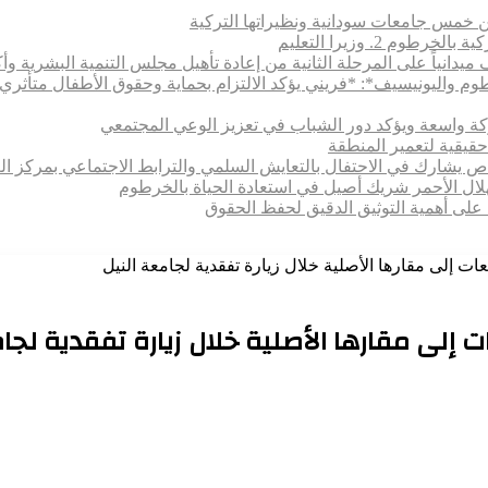
 بين خمس جامعات سودانية ونظيراتها التركية
 2. وزيرا التعليم
يدانياً على المرحلة الثانية من إعادة تأهيل مجلس التنمية البشرية وأكا
رطوم واليونيسيف*: *​فريني يؤكد الالتزام بحماية وحقوق الأطفال متأ
اركة واسعة ويؤكد دور الشباب في تعزيز الوعي المجتمعي
حقيقية لتعمير المنطقة
خاص يشارك في الاحتفال بالتعايش السلمي والترابط الاجتماعي بمركز ال
هلال الأحمر شريك أصيل في استعادة الحياة بالخرطوم
 على أهمية التوثيق الدقيق لحفظ الحقوق
عات إلى مقارها الأصلية خلال زيارة تفقدية لجامعة النيل
 إلى مقارها الأصلية خلال زيارة تفقدية لجا