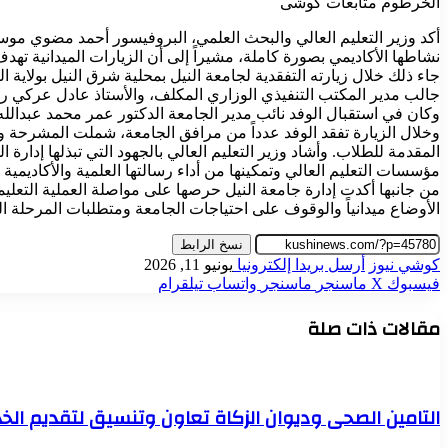
الخرطوم متابعات كوشى
أكد وزير التعليم العالي والبحث العلمي، البروفيسور أحمد مضوي موسى
نشاطها الأكاديمي بصورة كاملة، مشيراً إلى أن الزيارات الميدانية ته
جاء ذلك خلال زيارته التفقدية لجامعة النيل بمحلية شرق النيل بولاية 
جالب مدير المكتب التنفيذي الوزاري المكلف، والأستاذ عادل عركي رئي
وكان في استقبال الوفد نائب مدير الجامعة الدكتور عمر محمد عبدال
وخلال الزيارة تفقد الوفد عدداً من مرافق الجامعة، شملت المشرحة وال
المقدمة للطلاب. وأشاد وزير التعليم العالي بالجهود التي تبذلها إدارة
مؤسسات التعليم العالي وتمكينها من أداء رسالتها العلمية والأكاديمية 
من جانبها أكدت إدارة جامعة النيل حرصها على مواصلة العملية التعليمي
الأوضاع ميدانياً والوقوف على احتياجات الجامعة ومتطلبات المرحلة ال
نسخ الرابط
كوشي نيوز
أرسل بريدا إلكترونيا
يونيو 11, 2026
فيسبوك
‫X
ماسنجر
ماسنجر
واتساب
تيلقرام
مقالات ذات صلة
التامين الصحى وديوان الزكاة تعاون وتنسيق لتقديم ال