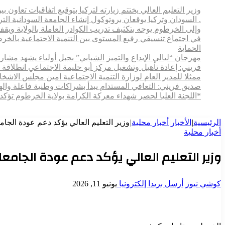
وزير التعليم العالي يختتم زيارته لتركيا بتوقيع اتفاقيات تعاون
. السودان وتركيا يوقعان بروتوكول إنشاء الجامعة السودانية التركية بالخرطوم
وإلى الخرطوم يوجه بتكثيف تدريب الكوادر العاملة بالولاية ويقف م
في اجتماع تنسيقي رفيع المستوى بين التنمية الاجتماعية بالخ
الحماية
مهرجان “ليالي الإبداع والتميز الشبابي” بجبل أولياء يشهد مش
فريني: إعادة تأهيل وتشغيل مركز أبو حليمة الاجتماعي انطلاقة 
ممثلا للمدير العام لوزارة التنمية الاجتماعية امين مجلس الاش
صديق فريني: التعافي المستدام يبدأ بشراكات وطنية فاعلة وال
*اللجنة العليا لحصر شهداء معركة الكرامة بولاية الخرطوم تؤكد
الرئيسية
|
الأخبار
|
أخبار محلية
|
وزير التعليم العالي يؤكد دعم عودة الجام
أخبار محلية
وزير التعليم العالي يؤكد دعم عودة الجامعات
كوشي نيوز
أرسل بريدا إلكترونيا
يونيو 11, 2026