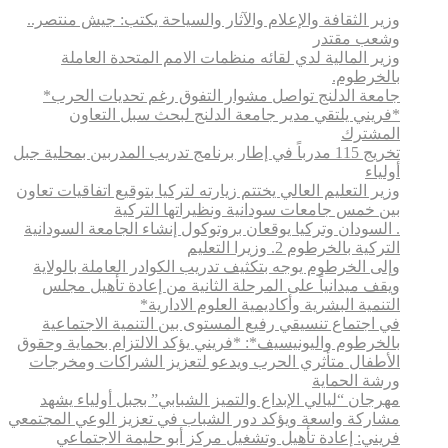
وزير الثقافة والإعلام والآثار والسياحة يكتب: جيش منتصر..
وشعب مقتدر
وزير المالية لدي لقائه منظمات الامم المتحدة العاملة
بالخرطوم.
جامعة الدلنج تواصل مشوار التفوق رغم تحديات الحرب*
*فريني يلتقي مدير جامعة الدلنج لبحث سبل التعاون
المشترك
تخريج 115 مدرباً في إطار برنامج تدريب المدربين بمحلية جبل
أولياء
وزير التعليم العالي يختتم زيارته لتركيا بتوقيع اتفاقيات تعاون
بين خمس جامعات سودانية ونظيراتها التركية
. السودان وتركيا يوقعان بروتوكول إنشاء الجامعة السودانية
التركية بالخرطوم 2. وزيرا التعليم
وإلى الخرطوم يوجه بتكثيف تدريب الكوادر العاملة بالولاية
ويقف ميدانياً على المرحلة الثانية من إعادة تأهيل مجلس
التنمية البشرية وأكاديمية العلوم الادارية*
في اجتماع تنسيقي رفيع المستوى بين التنمية الاجتماعية
بالخرطوم واليونيسيف*: *​فريني يؤكد الالتزام بحماية وحقوق
الأطفال متأثري الحرب ويدعو لتعزيز الشراكات ومخرجات
ورشة الحماية
مهرجان “ليالي الإبداع والتميز الشبابي” بجبل أولياء يشهد
مشاركة واسعة ويؤكد دور الشباب في تعزيز الوعي المجتمعي
فريني: إعادة تأهيل وتشغيل مركز أبو حليمة الاجتماعي