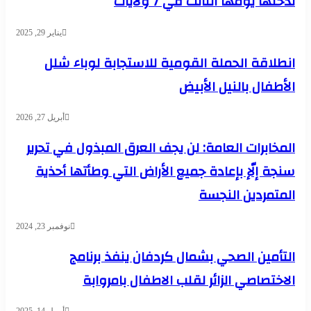
تدخلها يومها الثالث في 7 ولايات
يناير 29, 2025
انطلاقة الحملة القومية للاستجابة لوباء شلل
الأطفال بالنيل الأبيض
أبريل 27, 2026
المخابرات العامة: لن يجف العرق المبذول في تحرير
سنجة إلّإ بإعادة جميع الأراض التي وطأتها أحذية
المتمردين النجسة
نوفمبر 23, 2024
التأمين الصحي بشمال كردفان ينفذ برنامج
الاختصاصي الزائر لقلب الاطفال بامروابة