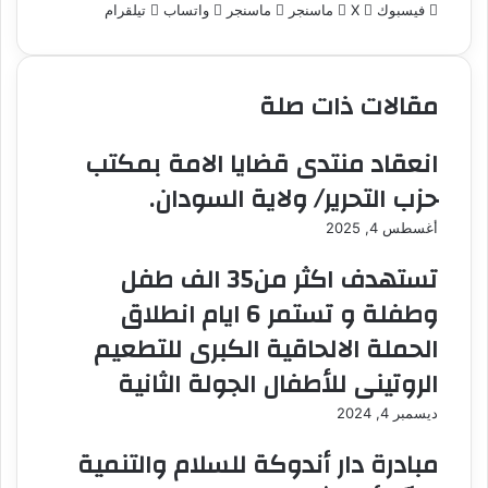
فيسبوك
‫X
ر
ماسنجر
ماسنجر
واتساب
تيلقرام
س
ل
ب
مقالات ذات صلة
ر
ي
د
انعقاد منتدى قضايا الامة بمكتب
ا
حزب التحرير/ ولاية السودان.
إ
ل
أغسطس 4, 2025
ك
ت
تستهدف اكثر من35 الف طفل
ر
وطفلة و تستمر 6 ايام انطلاق
و
ن
الحملة الالحاقية الكبرى للتطعيم
ي
الروتينى للأطفال الجولة الثانية
ا
ديسمبر 4, 2024
مبادرة دار أندوكة للسلام والتنمية