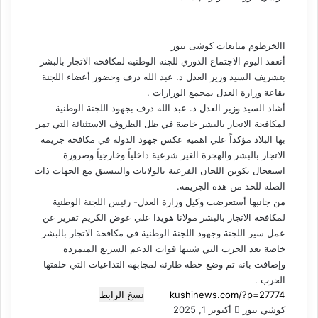
ر
س
ل
االخرطوم متابعات كوشى نيوز
ب
أنعقد اليوم الاجتماع الدوري للجنة الوطنية لمكافحة الاتجار بالبشر
ر
بتشريف السيد وزير العدل د. عبد الله درف وحضور أعضاء اللجنة
ي
بقاعة وزارة العدل بمجمع الوزارات .
د
أشاد السيد وزير العدل د. عبد الله درف بجهود اللجنة الوطنية
ا
لمكافحة الاتجار بالبشر خاصة في ظل الظروف الاستثنائة التي تمر
إ
بها البلاد مؤكداً علي اهمية عكس جهود الدولة في مكافحة جريمة
ل
الاتجار بالبشر والهجرة الغير شرعية داخلياً وخارجياً وضرورة
ك
استعجال تكوين اللجان الفرعية بالولايات والتنسيق مع الجهات ذات
ت
الصلة للحد من هذة الجريمة.
ر
من جانبها أستعرضت وكيل وزارة العدل- رئيس اللجنة الوطنية
و
لمكافحة الاتجار بالبشر مولانا هويدا علي عوض الكريم تقرير عن
ن
عمل سير اللجنة وجهود اللجنة الوطنية في مكافحة الاتجار بالبشر
ي
خاصة بعد الحرب التي شنتها قوات الدعم السريع المتمرده
ا
وإضافت بانه تم وضع خطة طارئة لمجابهة التداعيات التي خلفتها
الحرب .
نسخ الرابط
كوشي نيوز
أ
أكتوبر 1, 2025