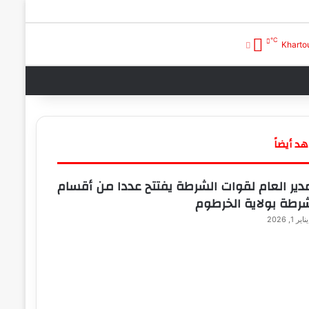
℃
بحث عن
تسجيل الدخول
Khart
د أيضاً
دير العام لقوات الشرطة يفتتح عددا من أقسام
رطة بولاية الخرطوم
يناير 1, 2026