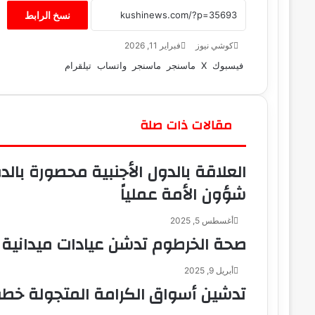
نسخ الرابط
كوشي نيوز
أ
فبراير 11, 2026
ر
فيسبوك
‫X
ماسنجر
ماسنجر
واتساب
تيلقرام
س
ل
ب
ر
مقالات ذات صلة
ي
د
العلاقة بالدول الأجنبية محصورة بالد
ا
إ
شؤون الأمة عملياً
ل
ك
أغسطس 5, 2025
ت
صحة الخرطوم تدشن عيادات ميدانية م
ر
و
ن
أبريل 9, 2025
ي
تدشين أسواق الكرامة المتجولة خط
ا