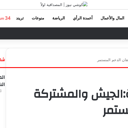
34
المال والأعمال
أعمدة الرأي
الرياضة
منوعات
تريند
oum
شاه
قان الدعم المستمر
إ
غ
الم
ل
الش
ا
ية:الجيش والمشتركة
ق
ستمر