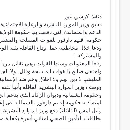
ر
س
ل
دنقلا: كوشي نيوز
ب
دشن وزير الموارد البشرية والرعاية الاجتماعية
ر
الدعم والمساندة التي دفعت بها حكومة الولاي
ي
حكومة إقليم دارفور للقوات المسلحة والمشترك
د
ا
ودعا خلال مخاطبته حفل وداع القافلة بقية الو
إ
والمشتركة :”
ل
رفعا المعنويات وسندا للقوات وهي تقاتل من أجل
ك
ت
واحتفى صالح بالقوات المسلحة وقال لولا الجي
ر
المليشيا لا دين لهم ولا اخلاق وهم ضد الإنسانية”
و
ووصف وزير الموارد البشرية القافلة بأنها لفتة
ن
وحكومة الشمالية وديوان الزكاة الذي يدعم ال
ي
ا
لمنسقية حكومة إقليم دارفور بالشمالية في إعدا
وليل امس (الثلاثاء) دفع وزير الموارد البشرية
بطاقات التأمين الصحي لمئاتي أسرة بكفالة من