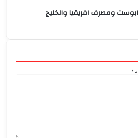
بوست ومصرف افريقيا والخليج
بـ
*