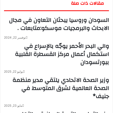
ب
مقالات ذات صلة
ر
ي
السودان وروسيا يبحثان التعاون في مجال
د
ا
الابحاث والبرمجيات موسكو:متابعات .
إ
ل
نوفمبر 22, 2024
ك
والي البحر الأحمر يوجّه بالإسراع في
ت
ر
استكمال أعمال مركز القسطرة القلبية
و
ببورتسودان
ن
ي
ا
يوليو 22, 2025
وزير الصحة الاتحادي يلتقي مدير منظمة
الصحة العالمية لشرق المتوسط في
جنيف*
مايو 23, 2025