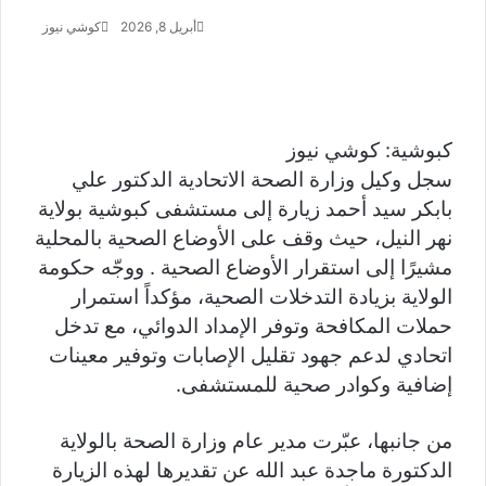
أبريل 8, 2026
كوشي نيوز
أ
ر
س
ل
ب
ر
كبوشية: كوشي نيوز
ي
سجل وكيل وزارة الصحة الاتحادية الدكتور علي
د
بابكر سيد أحمد زيارة إلى مستشفى كبوشية بولاية
ا
إ
نهر النيل، حيث وقف على الأوضاع الصحية بالمحلية
ل
مشيرًا إلى استقرار الأوضاع الصحية . ووجّه حكومة
ك
الولاية بزيادة التدخلات الصحية، مؤكداً استمرار
ت
حملات المكافحة وتوفر الإمداد الدوائي، مع تدخل
ر
و
اتحادي لدعم جهود تقليل الإصابات وتوفير معينات
ن
إضافية وكوادر صحية للمستشفى.
ي
ا
من جانبها، عبّرت مدير عام وزارة الصحة بالولاية
الدكتورة ماجدة عبد الله عن تقديرها لهذه الزيارة