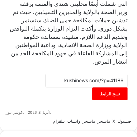
التي شملت أيضًا محليتي شندي والمتمة برفقة
وزير الصحة بالولاية والمديرين التنفيذيين، حيث تم
تدشين حملات لمكافحة حمى الضنك ستستمر
بشكل دوري. وأكدت التزام الوزارة بتكملة النواقص
وتقديم الدعم اللازم، مشيدة بمساندة حكومة
الولاية ووزارة الصحة الاتحادية، وداعية المواطنين
إلى المشاركة الفاعلة في جهود المكافحة للحد من
انتشار المرض.
نسخ الرابط
أبريل 8, 2026
كوشي نيوز
أ
ر
فيسبوك
‫X
ماسنجر
ماسنجر
واتساب
تيلقرام
س
ل