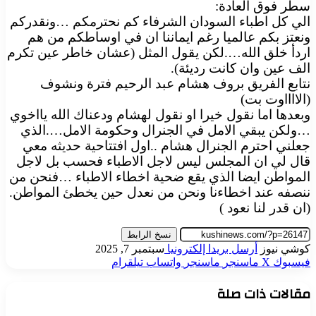
سطر فوق العادة:
الي كل اطباء السودان الشرفاء كم نحترمكم …ونقدركم
ونعتز بكم عالميا رغم ايماننا ان في اوساطكم من هم
اردأ خلق الله….لكن يقول المثل (عشان خاطر عين تكرم
الف عين وان كانت رديئة).
نتابع الفريق بروف هشام عبد الرحيم فترة ونشوف
(الااااوت بت)
وبعدها اما نقول خيرا او نقول لهشام ودعناك الله يااخوي
…ولكن يبقي الامل في الجنرال وحكومة الامل….الذي
جعلني احترم الجنرال هشام ..اول افتتاحية حديثه معي
قال لي ان المجلس ليس لاجل الاطباء فحسب بل لاجل
المواطن ايضا الذي يقع ضحية اخطاء الاطباء …فنحن من
ننصفه عند اخطاءنا ونحن من نعدل حين يخطئ المواطن.
(ان قدر لنا نعود )
نسخ الرابط
كوشي نيوز
أرسل بريدا إلكترونيا
سبتمبر 7, 2025
فيسبوك
‫X
ماسنجر
ماسنجر
واتساب
تيلقرام
مقالات ذات صلة