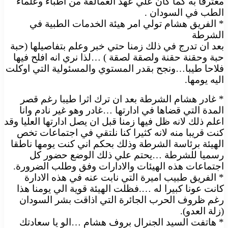
معترفا به كما كان علي عهد العمالقة من اطباء وعلماء
الطب في السودان .
* الفريق هشام تولي امر هيئة الخدمات الطبية في
الشرطة
بعد ان تدرج في ذلك زمنا حتي خبر وعلم بتفاصيلها (حبة
حبة وحقنة حقنة ولصقة لصقة ) …لذا نري انه افلح فيها
فلاحا طيبا…ونجح بقدر المستوي والمسئولية التي اوكلت
اليه يومها.
* غادر هشام الشرطة بعد ان ترك اثرا طيبا رغم قصر
المدة التي قضاها في ادارتها …غادر وهو غير نادم وانا
اعلم ذلك لانه ظل فيها زمنا قبل ان يصل ادارتها العليا وقد
كنت قريبا منه لانه كثيرا كنا نلتقي في اجتماعات تخص
الهيئة برئاسة الشرطة وذلك بحكم اني كنت يومها ناطقا
رسميا للشرطة …يحتم علي ذلك الوضع حضور كل
اجتماعات هذه الهيئات والادارات وفق وطلب الضرورة.
* الفريق طبيب اميرة التي نابت عنه في هذه الادارة
كانت عونا كبيرا له ….فظلت الهيئة قوية الي يومنا هذا
رغم ظروف الحرب الجائرة التي اذاقت بشر السودان
(زلة العدو).
* هاتفت السيد الجنرال بروف هشام …الو يا سعادتك