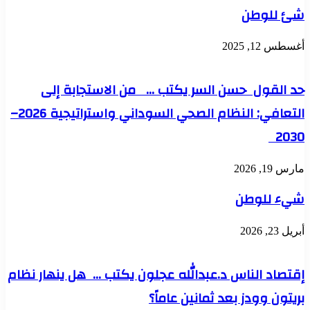
شئ للوطن
أغسطس 12, 2025
حد القول حسن السر يكتب … من الاستجابة إلى
التعافي: النظام الصحي السوداني واستراتيجية 2026–
2030
مارس 19, 2026
شيء للوطن
أبريل 23, 2026
إقتصاد الناس د.عبدالله عجلون يكتب … هل ينهار نظام
بريتون وودز بعد ثمانين عاماً؟