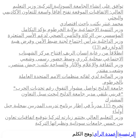
توافق على إنشاء الجامعة السودانية التركية: وزير التعليم
العالي: الاتفاقيات الموقعة تفتح آفاقاً واسعة للتعاون الأكاديمي
والبحثي
محمد عنتر يكتب باحث اقتصادي
وزير التنمية الاجتماعية بولاية الخرطوم يؤكد التكامل
المؤسسي بين الزكاة والتأمين الصحي لدعم الأسر المتعثرة
وزير الداخلية يترأس اجتماع لجنة ضبط الأمن وفرض هيبة
الدولة رقم (13)
انطلاقاً من رعاية إنسان الريف افتتاح مركز الشهيناب
الاجتماعي بمحلية كرري وسط حضور رسمى وشعبي
وزير الثقافة والإعلام والآثار والسياحة يكتب: جيش منتصر..
وشعب مقتدر
وزير المالية لدي لقائه منظمات الامم المتحدة العاملة
بالخرطوم.
جامعة الدلنج تواصل مشوار التفوق رغم تحديات الحرب*
*فريني يلتقي مدير جامعة الدلنج لبحث سبل التعاون
المشترك
تخريج 115 مدرباً في إطار برنامج تدريب المدربين بمحلية جبل
أولياء
وزير التعليم العالي يختتم زيارته لتركيا بتوقيع اتفاقيات تعاون
بين خمس جامعات سودانية ونظيراتها التركية
الرئيسية
|
أعمدة الرأي
|
وهج الكلم