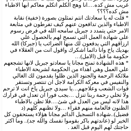
غريب مش كده….انا وهج الكلم اتكلم معاكم ابها الاطباء
مش كده؟؟؟؟
* قلت له يا سعادتك انتم تمثلون بصورة (خفية) نقابة
الاطباء والذين تدافعون عنهم كيف تفرطون في متابعة
الامر حتي يتمدد د جبريل سامحه الله في فرض رسوم
علي شهادة العمل التي تسمح لهم بالحصول علي
ارزاقهم التي يدفعون لك منها الضرائب يا (جبركا) الله
بهديك ياخ وانا دائما اشكرك واقول انت من العقلاء في
حكومة ما قبل (الامل)…
* هذه الشهادة تمنح مجانا يا سعادتو جبريل لانها تشجعهم
علي العمل وهي اهداء من الحكومة لشريحة الاطباء
ملائكة الرحمة والجنود الذين ظلوا يقدمون لك الغالي
والنفيس في معركة الكرامة لاجل ان تنتصر وتستقر
قوات الشعب وعلاجهم…يا سيدي جبريل ياخ انت لا ترحم
ولا تخلي رحمة ربنا تنزل …بجب فورا ان تعدل في قرارك
هذا لانه ليس من العدل في شئ….فلا تظن بالاطباء
الظنون فالعامة منهم فقراء …ولا تظنهم كلهم (د
فضيل)..شهادة التسجيل الدائم مجانا هؤلاء يستحقون كل
الخير لو (عاندتهم باكر بقوموا نفسك والله جد).. وما اكثر
حاجتك لهم اليوم قبل الغد .