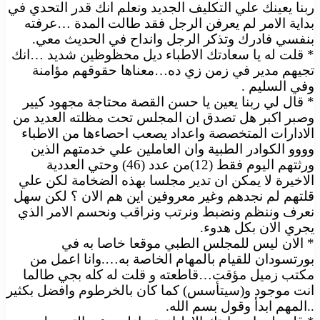
ربنا يعينك علي التكليف الجديد ونعلم انك قدر التحدي في
بداية الامر لم يعرفن الرجل فقد طالت المدة …عرفته
بنفسي فادرك وتذكر الرجل وانداح في الحديث معي.
* قلت له يا سعادتك الاطباء ديل محظوظين شديد …انك
تجيهم مدير في زمن زي ده…معناها حقوقهم مؤامنة
وفي السليم .
* قال لي ربنا يعين يا حسن القصة محتاجة مجهود كيير
وصبر اكبر هل تصدق ان المجلس تحت مظلته العديد من
الادارات المتخصصة واعداد يصعب احصاءها من الاطباء
وووو الكوادر الطبية وان العاملين علي خدمتهم الذين
ورثتهم اليوم فقط (12)من عدد (46) وحتي العددية
الاخيرة لا يمكن ان تدير مجلسا بهذه الضخامة لكن علي
قلتهم لم نجدهم وغير معروفين اين هم الان ؟ لكن سهل
نعرف وننظم ونضبط ونرتب ونراقب ونحسم الامر الذي
يجري الان بكل هدوء.
* الان ليس للمجلس الطبي موقعا خاصا به في
بورتسودان للقيام بالمهام الخاصة به….وانا اعمل من
مكتب زميل مؤقت…قاطعته و قلت له كله بجي طالما
انت موجود و(سيتأسس) كما كان بالخرطوم وافضل بكثير
..المهم ابدأ وقول بسم الله.