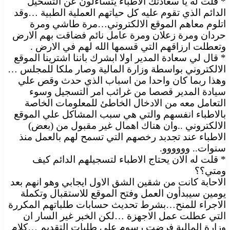
* قلت له يا سعادتك الاطباء يتساءلون عن التسحيل
الدائم الذي تقوم عليه كل حياتهم العملية الطبية …وقد
اتلوم معاهم الموقع الالكتروني…مرة طاشي ومرة
حردان ومرة زعلان ومرة عامل نائم فضاقت بهم الارض
وتعطلت ارزاقهم التي قسمها الله لهم في الارض .
* قال لي سعادة المدير اولا ابشرك باننا اشترينا الموقع
الالكتروني بواسطة وزارة المالية وصار ملكا للمجلس …
وهذا ربما كان واحدا من اسباب الذي حدث وقص علي
سيادة المدير قصصا من غرائب امر التسجيل وسوء
التعامل معه من الادخال الخاطئ للمعلومات الخاصة
بالاطباء انفسهم والتي هي سبب المشاكل علي الموقع
الالكتروني ..وان هناك اهمال غير مقبول من (بعض)
الاطباء عند تجدبد رخصهم التي تسمح لهم بالعمل منذ
سنوات.. وووووو.
* قلت له الان يحتاج الاطباء لتسجيلهم الدائم كيف
ومتي؟؟
الاحابة كانت من شقين الشق الاول ايجابي وهو انهم بعد
يومين سيبدأون العمل وفتح الموقع للاستقبال وتكملة
الاجراء للمنح…بشرط تحديث حسابات طلباتهم المكررة
التي عطلت عمل الاجهزة …لكن الخبر غير السار ان
وزارة المالية فرضت رسوم علي طلبات التقدبم …كلام