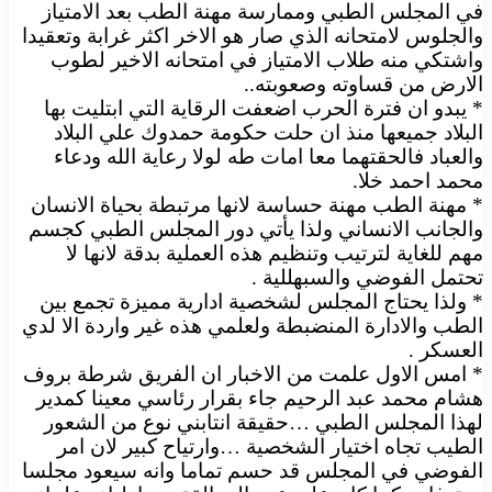
في المجلس الطبي وممارسة مهنة الطب بعد الامتياز
والجلوس لامتحانه الذي صار هو الاخر اكثر غرابة وتعقيدا
واشتكي منه طلاب الامتياز في امتحانه الاخير لطوب
الارض من قساوته وصعوبته..
* يبدو ان فترة الحرب اضعفت الرقاية التي ابتليت بها
البلاد جميعها منذ ان حلت حكومة حمدوك علي البلاد
والعباد فالحقتهما معا امات طه لولا رعاية الله ودعاء
محمد احمد خلا.
* مهنة الطب مهنة حساسة لانها مرتبطة بحياة الانسان
والجانب الانساني ولذا يأتي دور المجلس الطبي كجسم
مهم للغاية لترتيب وتنظيم هذه العملية بدقة لانها لا
تحتمل الفوضي والسبهللية .
* ولذا يحتاج المجلس لشخصية ادارية مميزة تجمع بين
الطب والادارة المنضبطة ولعلمي هذه غير واردة الا لدي
العسكر .
* امس الاول علمت من الاخبار ان الفريق شرطة بروف
هشام محمد عبد الرحيم جاء بقرار رئاسي معينا كمدير
لهذا المجلس الطبي …حقيقة انتابني نوع من الشعور
الطيب تجاه اختيار الشخصية …وارتياح كبير لان امر
الفوضي في المجلس قد حسم تماما وانه سيعود مجلسا