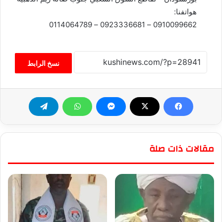
هواتفنا:
0910099662 – 0923336681 – 0114064789
نسخ الرابط
مقالات ذات صلة