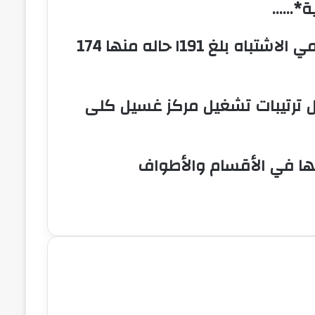
ية*……
11 حالة وفاة بالكوليرا بولاية سناروتراكمي الاشتباه بلغ ١191 حاله منها 174
ل ترتيبات تشغيل مركز غسيل كلى
ها في الأقسام والأطواف