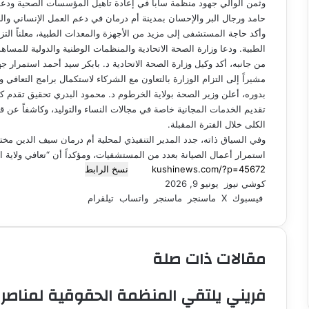
وثمن الوالي جهود منظمة سابا في إعادة تأهيل المؤسسات الصحية ودعم
ل
حامد ورجال البر والإحسان بمدينة أم درمان في دعم العمل الإنساني وال
ك
وأكد حاجة المستشفى إلى مزيد من الأجهزة والمعدات الطبية، معلناً الت
ت
الطبية. ودعا وزارة الصحة الاتحادية والمنظمات الوطنية والدولية للمسا
ر
من جانبه، أكد وكيل وزارة الصحة الاتحادية د. بابكر سيد أحمد استمرار 
و
مشيراً إلى التزام الوزارة بالتعاون مع الشركاء لاستكمال برامج التعافي وإ
ن
بدوره، أعلن وزير الصحة بولاية الخرطوم د. محمود البدري تحقيق تقدم كب
ي
تقديم الخدمات المجانية خاصة في مجالات النساء والتوليد، وكاشفاً عن 
ا
الكلى خلال الفترة المقبلة.
وفي السياق ذاته، جدد المدير التنفيذي لمحلية أم درمان سيف الدين مختا
استمرار أعمال الصيانة بعدد من المستشفيات، ومؤكداً أن “تعافي ولاية
نسخ الرابط
كوشي نيوز
أ
يونيو 9, 2026
فيسبوك
‫X
ر
ماسنجر
ماسنجر
واتساب
تيلقرام
س
ل
ب
مقالات ذات صلة
ر
ي
د
فريني يلتقي المنظمة الحقوقية لمناصرة
ا