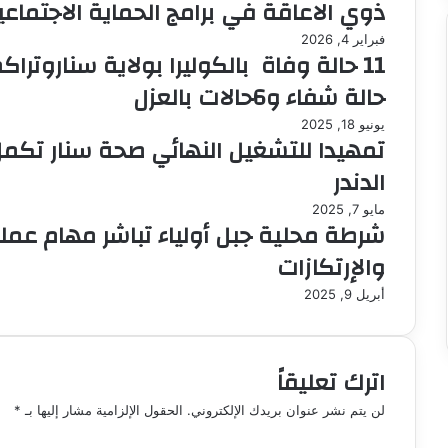
ذوي الاعاقة في برامج الحماية الاجتماع
إ
ل
فبراير 4, 2026
ك
ت
حالة شفاء و6حالات بالعزل
ر
و
يونيو 18, 2025
ن
تمهيدا للتشغيل النهائي صحة سنار تكم
ي
الدندر
ا
مايو 7, 2025
شرطة محلية جبل أولياء تباشر مهام عمل
والإرتكازات
أبريل 9, 2025
اترك تعليقاً
لن يتم نشر عنوان بريدك الإلكتروني.
الحقول الإلزامية مشار إليها بـ
*
ا