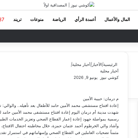
37
المال والأعمال
أعمدة الرأي
الرياضة
منوعات
تريند
الرئيسية
|
الأخبار
|
أخبار محلية
|
أخبار محلية
كوشي نيوز
أ
يونيو 9, 2026
ر
س
ل
م درمان: حبيبة الأمين
ب
إعادة افتتاح مستشفى محمد الأمين حامد للأطفال بعد تأهيله.. والوالي: 
ر
شهدت مدينة أم درمان اليوم إعادة افتتاح مستشفى محمد الأمين حامد لل
ي
رسمية بمواصلة جهود إعادة إعمار القطاع الصحي وتعزيز الخدمات الطبية
د
وأشاد والي الخرطوم أحمد عثمان حمزة، خلال مخاطبته احتفال الافتتاح، ب
ا
مثمناً تضحيات العاملين في القطاع الصحي وإسهاماتهم في استمرار تقدي
إ