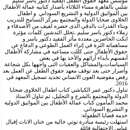
مؤسس معهد حقوق الطفل الفقيد دكتور ياسر سليم
شلبي بالقاهرة مساء الثلاثاء بأصدار كتابيه عمالة الأطفال
بين المواثيق الدولية و التشريع السوداني و اطفال
الخلاوى ضحايا الدولة والمجتمع بمركز التسامح للتدريب
وبناء القدرات بالدقي الذى حضره لفيف من الأصدقاء و
زملاء دكتور ياسر سليم ،تخلل التدشين كلمات مؤثرة
ابكت الحاضرين معددة مأثر الفقيد دكتور ياسر و
مساهماته الثرة في إثراء العمل الطوعي و الدفاع عن
حقوق الأطفال حتى كللت مساعيه في مشاركة الأطفال
أنفسهم بأبداء آرائهم والأخذ بها في بعض
السياسات،والمشاكل والعقبات التى واجهها بكل شجاعة
وأصرار حتى بعد توقف معهد حقوق الطفل عن العمل بعد
رفض مفوضية العون الانساني تجديد تسجيل المعهد في
2016.
تناول دكتور عمر الكباشي كتاب اطفال الخلاوى ضحايا
الدولة والمجتمع بالشرح و التحليل، ثم تناول الاستاذ
محمد المأمون كتاب عمالة الأطفال بين المواثيق الدولية
و التشريع السوداني.
خدمة قضايا الطفولة:
استهلت رئيسة مبادرة توتي خالية من ختان الاناث إقبال
عباس الاحتفالية قائلة