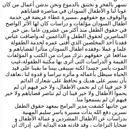
نسهر بالفخر و نختنق بالدموع ونحن ندشن أعمال من كان
عونا لنا و الأطفال السودان في مناصرة قضاياهم
والوقوف مع حقوقهم ،مسيرة عطاء عريضة في خدمة
اطفال السودان مؤلفات و دراسات كان لها الأثر الواضح
في حقوق الطفل منذ أكثر من عشرون عاما ،من خير
المناصرين لحقوق الطفل و الداعمين له،واضافت عباس
فقدنا أحد المخلصين الذي أفتى عمره لخدمة الطفولة
علما و عملا ،وفقده اطفال السودان متأثرا لقضاياهم و
مدافعا عن حقوقهم ،ترك ميراث من الكتب و المؤلفات
القيمة و الدراسات التى أثرى بها مكتبة الطفولة،غيب
الموت ياسر جسدا لكنه سيبقى بيننا ما بقينا على قيد
الحياة سيظل بأعماله و مأثره نبراسا و قدوة لنا ،نعاهدك
بأن نسير على هديك و نحافظ على شعارك الدائم
لا خير فينا ان لم نحمي الاطفال، ولا خير فيهم ان لم
يحموا الأطفال ولا خير فينا ان لم نناصر قضاياهم ولا خير
فيهم ان لم يسمعوا منا.
من جانبها كشفت مدير البرامج بمعهد حقوق الطفل
نسرين دفع الله بدأت مسيرة ياسر سليم المهنية
بدراسات عن الأطفال المشردين و عمالة الأطفال و
ضحايا النزاعات ، وقد قادته هذه البداية الى إدراك أن