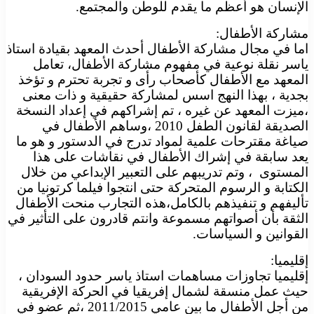
الإنسان هو أعظم ما يقدم للوطن والمجتمع.
مشاركة الأطفال:
اما في مجال مشاركة الأطفال أحدث المعهد بقيادة استاذ
ياسر نقلة نوعية في مفهوم مشاركة الأطفال، تعامل
المعهد مع الأطفال كأصحاب رأى و تجربة تحترم و تؤخذ
بجدية ، بهذا النهج اسس لمشاركة حقيقية و ذات معنى
،ميزت المعهد عن غيره ، تم إشراكهم في إعداد النسخة
الصديقة لقانون الطفل 2010 ،وساهم الأطفال في
صياغة مقترحات علمية لمواد تدرج في الدستور و هو ما
يعد سابقة في إشراك الأطفال في نقاشات على هذا
المستوى ، وتم تدريبهم على التعبير الإبداعي من خلال
الكتابة و الرسوم المتحركة حتى انتجوا فيلما كرتونيا من
تأليفهم و تنفيذهم بالكامل،هذه التجارب منحت الأطفال
الثقة بأن أصواتهم مسموعة وانتم قادرون على التأثير في
القوانين و السياسات.
إقليميا:
إقليميا تجاوزات مساهمات استاذ ياسر حدود السودان ،
حيث عمل منسقة لشمال إفريقيا في الحركة الإفريقية
من أجل الأطفال ما بين عامي 2011/2015 ،ثم عضو في