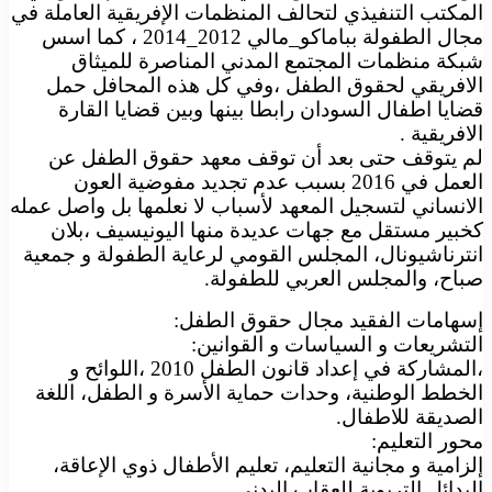
المكتب التنفيذي لتحالف المنظمات الإفريقية العاملة في
مجال الطفولة بباماكو_مالي 2012_2014 ، كما اسس
شبكة منظمات المجتمع المدني المناصرة للميثاق
الافريقي لحقوق الطفل ،وفي كل هذه المحافل حمل
قضايا اطفال السودان رابطا بينها وبين قضايا القارة
الافريقية .
لم يتوقف حتى بعد أن توقف معهد حقوق الطفل عن
العمل في 2016 بسبب عدم تجديد مفوضية العون
الانساني لتسجيل المعهد لأسباب لا نعلمها بل واصل عمله
كخبير مستقل مع جهات عديدة منها اليونيسيف ،بلان
انترناشيونال، المجلس القومي لرعاية الطفولة و جمعية
صباح، والمجلس العربي للطفولة.
إسهامات الفقيد مجال حقوق الطفل:
التشريعات و السياسات و القوانين:
،المشاركة في إعداد قانون الطفل 2010 ،اللوائح و
الخطط الوطنية، وحدات حماية الأسرة و الطفل، اللغة
الصديقة للاطفال.
محور التعليم:
إلزامية و مجانية التعليم، تعليم الأطفال ذوي الإعاقة،
البدائل التربوية للعقاب البدني.