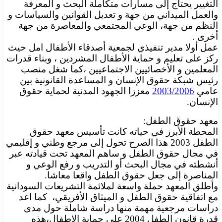
التغيير يحتاج إلى مسارات متكاملة البحث و المعرفة
والعمل الميداني من جهة و تعديل القوانين والسياسات و
النظم من جهة، الوعي المجتمعي والمعاصرة من جهة
أخرى .
عمل أولا مدير تنفيذي لجمعية أصدقاء الأطفال امل حيث
ركز على تعليم و حماية الأطفال المشردين ، وبناء قدرات
المعلمين و الأخصائيين الاجتماعيين ،كما شغل منصب
رئيس شبكة حقوق الإنسان و المساعدة القانونية بين
عامي
2003/2006
معززا الجهود المدنية لحماية حقوق
الإنسان.
معهد حقوق الطفل:
المحطة الأبرز في حياته كانت تأسيس معهد حقوق
الطفل 2003 هذا الصرح تحول إلى مرجع وطني و إقليمي
في مجال حقوق الطفل و ساهم المعهد تحت قيادته عبر
أنشطته في مجال البحث أو التدريب و رفع الوعي و
المناصرة إلى جعل حقوق الطفل واقعا معاشا.
وأطلق المعهد حملة واسعة لملائمة التشريعات السودانية
مع اتفاقية حقوق الطفل و الميثاق الأفريقي، كما اعد
دراسات مرجعية مهمة منها دراسة شاملة حول مدى
قدرة قانون الطفل 2004 على حماية الاطفال،هذه