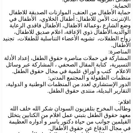
الحماية:
حماية الأطفال من العنف، الموازنات الصديقة للاطفال
،الإنترنت الأمن للاطفال: أطفال الخلاوي، الأطفال في
وضع الشارع ،وعمالة الاطفال، الأطفال فاقدي الرعاية
الوالديه،الأطفال ذوي الإعاقة، اعلام صديق للاطفال،
زواج الطفلات، تشويه الأعضاء التناسلية للطفلات، تجنيد
الأطفال.
المناصرة:
المشاركة في حملات مناصرة حقوق الطفل، إعداد الأدلة
التسيرية، كتابة المقال الصحفي ، المشاركة عبر وسائل
الاعلام كتب و أوراق علمية في مجال حقوق الطفل.
منظمات الطفولة و المجتمع المدني:
الدور الإستشاري لعدد من المنظمات الوطنية و الدولية،
التقارير البديلة، منتدى حقوق الطفل.
افلام:
وطالب المخرج بتلفزيون السودان شكر الله خلف الله
معهد حقوق الطفل بتبني عمل افلام من الكتابين يتخلل
الفيلمين جوانب من حياة دكتور ياسر و أدواره العظيمة
في مجال الدفاع عن حقوق الأطفال.