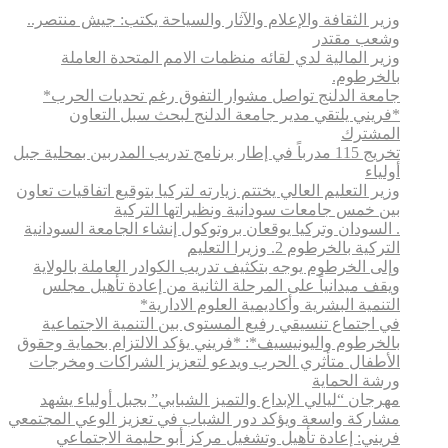
وزير الثقافة والإعلام والآثار والسياحة يكتب: جيش منتصر..
وشعب مقتدر
وزير المالية لدي لقائه منظمات الامم المتحدة العاملة
بالخرطوم.
جامعة الدلنج تواصل مشوار التفوق رغم تحديات الحرب*
*فريني يلتقي مدير جامعة الدلنج لبحث سبل التعاون
المشترك
تخريج 115 مدرباً في إطار برنامج تدريب المدربين بمحلية جبل
أولياء
وزير التعليم العالي يختتم زيارته لتركيا بتوقيع اتفاقيات تعاون
بين خمس جامعات سودانية ونظيراتها التركية
. السودان وتركيا يوقعان بروتوكول إنشاء الجامعة السودانية
التركية بالخرطوم 2. وزيرا التعليم
وإلى الخرطوم يوجه بتكثيف تدريب الكوادر العاملة بالولاية
ويقف ميدانياً على المرحلة الثانية من إعادة تأهيل مجلس
التنمية البشرية وأكاديمية العلوم الادارية*
في اجتماع تنسيقي رفيع المستوى بين التنمية الاجتماعية
بالخرطوم واليونيسيف*: *​فريني يؤكد الالتزام بحماية وحقوق
الأطفال متأثري الحرب ويدعو لتعزيز الشراكات ومخرجات
ورشة الحماية
مهرجان “ليالي الإبداع والتميز الشبابي” بجبل أولياء يشهد
مشاركة واسعة ويؤكد دور الشباب في تعزيز الوعي المجتمعي
فريني: إعادة تأهيل وتشغيل مركز أبو حليمة الاجتماعي