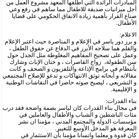
المبادرات الرائدة التي أطلقها المعهد مشروع العمل من
أجل ميزانيات صديقة للاطفال مما ساهم في رفع وعي
صناع القرار بأهمية زيادة الانفاق الحكومي على قضايا
الأطفال.
الاعلام:
و برز دور ياسر في الإعلام و المناصرة حيث اعتبر الإعلام
والقلم هما سلاحه الأبرز في الدفاع عن حقوق الطفل ،
وعمل على تصحيح المفاهيم المغلوطة مثل الجدل حول
سن الطفولة، زواج القاصرات ، و ختان الإناث وشارك
بأنتظام في برامج الإذاعة والتلفزيون و الصحف و كانت
مقالاته و أبحاثه توثق الانتهاكات و تدعو للإصلاح المجتمعي
و التشريعي ، ليصبح صوته حاضرا في النقاشات الوطنية
و الإقليمية.
بناء القدرات:
في مجال بناء القدرات كان لياسر بصمة واضحة فقد درب
مئات الناشطين و الشباب والأطفال والعاملين في
مؤسسات الدولة والمجتمع المدني ، مؤمنا ان نشر
المعرفة هو المدخل الأوسع للتغيير.
كان قدوة و معلما وانسانا مؤمنا بأن الاستثمار في