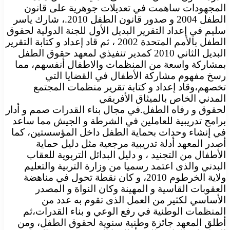
المجهودات ساهمت في تعديلات جوهرية على قانون
الطفل 2004 و صدور قانون الطفل 2010.، شارك ياسر
سليم في إعداد التقرير البديل الأول للجنة الدولية لحقوق
الطفل بالأمم المتحدة 2002 ، ثم قاد إعداد و كتابة التقرير
البديل الثاني 2010 كمدير تنفيذي لمعهد حقوق الطفل
بمشاركة واسعة من المنظمات والاطفال أنفسهم، مما
رسخ مفهوم مشاركة الأطفال في القضايا التي
تخصهم،وقاد إعداد و كتابة تقرير منظمات المجتمع
المدني الخاص بالميثاق الأفريقي
لحقوق و رفاه الطفل.في مجال بناء القدرات صمم و أدار
برامج تدريبية للعاملين في الشرطة و الجيش مما ساعد
في إنشاء وحدات بحماية الطفل داخل المؤسستين، كما
أصدر المعهد أدلة تدريبية مرجعية مثل دليل حماية
الأطفال من التجنيد ، و دليل البدائل التربوية للعقاب
البدني والذى اعتمد رسميا من وزارة التربية والتعليم
ولاية الخرطوم 2010، و كان نقطة تحول في مناهضة
العقوبات القاسية و المهينة وكان النواة و المصدر
الأساسي لكثير من العمل الذى تقوم به عدد من
المنظمات الوطنية في رفع الوعي و بناء القدرات،ثم
أطلق المعهد جائزة وطنية سنوية لحقوق الطفل، ومن