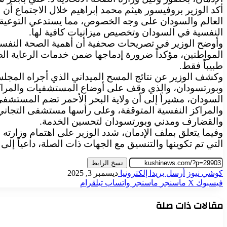
أكد الوزير بروفيسور هيثم محمد إبراهيم خلال الاجتماع أن
العالم والسودان على وجه الخصوص، مما يستدعي التوعية و
النفسية في السودان وتخصيص ميزانيات كافية لها.
وأوضح الوزير في تصريحات صحفية أن أهمية الصحة النفسي
طبيباً فقط.
وكشف الوزير عن نتائج المسح الميداني الذي أجراه المج
وبورتسودان، والذي وقف على أوضاع المستشفيات والمراكز
السودان، مشيراً إلى أن ولاية البحر الأحمر تضم المستش
والقضارف ومدني وبورتسودان لتحسين الخدمة.
وفيما يتعلق بملف الإدمان، شدد الوزير على اهتمام وزارته ب
التي تم تكوينها والتنسيق مع الجهات ذات الصلة، داعياً إل
نسخ الرابط
كوشي نيوز
أرسل بريدا إلكترونيا
ديسمبر 3, 2025
فيسبوك
‫X
ماسنجر
ماسنجر
واتساب
تيلقرام
مقالات ذات صلة