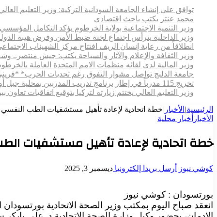
توافق على إنشاء الجامعة السودانية التركية: وزير التعليم العالي:
محمد عنتر يكتب باحث اقتصادي
وزير التنمية الاجتماعية بولاية الخرطوم يؤكد التكامل المؤسسي 
وزير الداخلية يترأس اجتماع لجنة ضبط الأمن وفرض هيبة الدولة ر
انطلاقاً من رعاية إنسان الريف افتتاح مركز الشهيناب الاج
وزير الثقافة والإعلام والآثار والسياحة يكتب: جيش منتصر.. و
وزير المالية لدي لقائه منظمات الامم المتحدة العاملة بالخرطوم
جامعة الدلنج تواصل مشوار التفوق رغم تحديات الحرب* *فريني
تخريج 115 مدرباً في إطار برنامج تدريب المدربين بمحلية جبل أولياء
وزير التعليم العالي يختتم زيارته لتركيا بتوقيع اتفاقيات تعاون
الرئيسية
|
الأخبار
|
خطة اتحادية لإعادة تأهيل مستشفيات الطب النفسي و
الأخبار
أخبار محلية
خطة اتحادية لإعادة تأهيل مستشفيات الطب 
كوشي نيوز
أرسل بريدا إلكترونيا
ديسمبر 3, 2025
بورتسودان : كوشي نيوز
انعقد صباح اليوم بمكتب وزير الصحة الاتحادية بورتسود
الإدمان، بحضور وكيل وزارة الصحة الاتحادية د. علي بابكر 