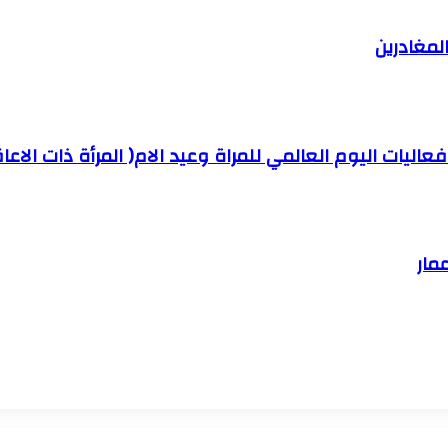
لمغادرين
يات اليوم العالمي للمراة وعيد الام( المرأة ذات الاعاق
مار