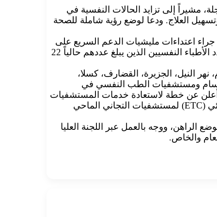
، مشيراً إلى تزايد الحالات النفسية في
سهيل العلاج. ودعا لوضع رؤية شاملة للصحة
جراء اعتداءات مليشيات الدعم السريع على
المواطنين، مؤكداً ضرورة إدماجها ضمن خدمات الرعاية الصحية الأساسية وتدريب الكوادر لسد الفجوة في ظل قلة عدد الأطباء النفسيين الذين يبلغ عددهم حالياً 22
هر النيل، الجزيرة، القضارف، كسلا،
 أقسام ومستشفيات الطب النفسي في
ما أعلن عن خطة لاستعادة خدمات المستشفيات
والمراكز النفسية المتوقفة، وعلى رأسها مستشفى التجاني الماحي، بجانب توفير خمسة أجهزة للعلاج بالصعق الكهربائي (ETC) لمستشفيات التجاني الماحي
ضع الراهن، ووجه بالعمل عبر اللجنة العليا
لعام والخاص.