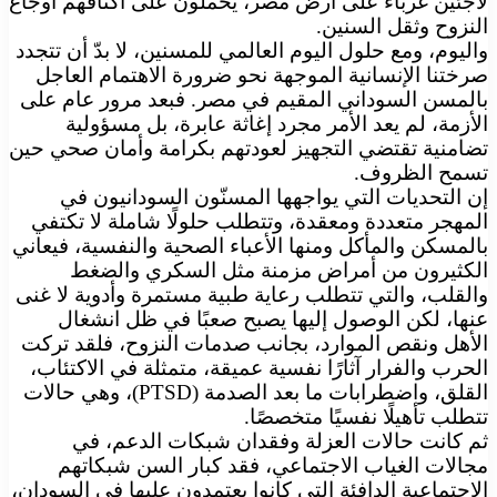
لاجئين غرباء على أرض مصر، يحملون على أكتافهم أوجاع
النزوح وثقل السنين.
واليوم، ومع حلول اليوم العالمي للمسنين، لا بدّ أن تتجدد
صرختنا الإنسانية الموجهة نحو ضرورة الاهتمام العاجل
بالمسن السوداني المقيم في مصر. فبعد مرور عام على
الأزمة، لم يعد الأمر مجرد إغاثة عابرة، بل مسؤولية
تضامنية تقتضي التجهيز لعودتهم بكرامة وأمان صحي حين
تسمح الظروف.
إن التحديات التي يواجهها المسنّون السودانيون في
المهجر متعددة ومعقدة، وتتطلب حلولًا شاملة لا تكتفي
بالمسكن والمأكل ومنها الأعباء الصحية والنفسية، فيعاني
الكثيرون من أمراض مزمنة مثل السكري والضغط
والقلب، والتي تتطلب رعاية طبية مستمرة وأدوية لا غنى
عنها، لكن الوصول إليها يصبح صعبًا في ظل انشغال
الأهل ونقص الموارد، بجانب صدمات النزوح، فلقد تركت
الحرب والفرار آثارًا نفسية عميقة، متمثلة في الاكتئاب،
القلق، واضطرابات ما بعد الصدمة (PTSD)، وهي حالات
تتطلب تأهيلًا نفسيًا متخصصًا.
ثم كانت حالات العزلة وفقدان شبكات الدعم، في
مجالات الغياب الاجتماعي، فقد كبار السن شبكاتهم
الاجتماعية الدافئة التي كانوا يعتمدون عليها في السودان،