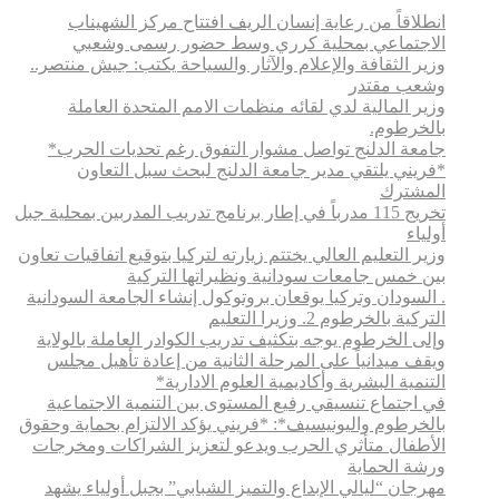
انطلاقاً من رعاية إنسان الريف افتتاح مركز الشهيناب
الاجتماعي بمحلية كرري وسط حضور رسمى وشعبي
وزير الثقافة والإعلام والآثار والسياحة يكتب: جيش منتصر..
وشعب مقتدر
وزير المالية لدي لقائه منظمات الامم المتحدة العاملة
بالخرطوم.
جامعة الدلنج تواصل مشوار التفوق رغم تحديات الحرب*
*فريني يلتقي مدير جامعة الدلنج لبحث سبل التعاون
المشترك
تخريج 115 مدرباً في إطار برنامج تدريب المدربين بمحلية جبل
أولياء
وزير التعليم العالي يختتم زيارته لتركيا بتوقيع اتفاقيات تعاون
بين خمس جامعات سودانية ونظيراتها التركية
. السودان وتركيا يوقعان بروتوكول إنشاء الجامعة السودانية
التركية بالخرطوم 2. وزيرا التعليم
وإلى الخرطوم يوجه بتكثيف تدريب الكوادر العاملة بالولاية
ويقف ميدانياً على المرحلة الثانية من إعادة تأهيل مجلس
التنمية البشرية وأكاديمية العلوم الادارية*
في اجتماع تنسيقي رفيع المستوى بين التنمية الاجتماعية
بالخرطوم واليونيسيف*: *​فريني يؤكد الالتزام بحماية وحقوق
الأطفال متأثري الحرب ويدعو لتعزيز الشراكات ومخرجات
ورشة الحماية
مهرجان “ليالي الإبداع والتميز الشبابي” بجبل أولياء يشهد