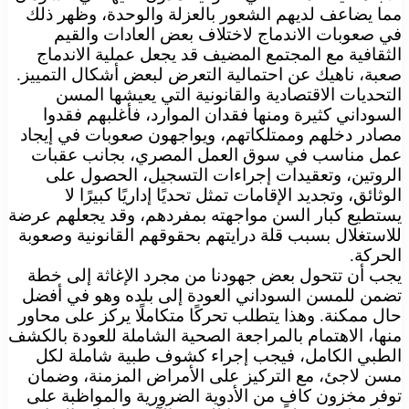
مما يضاعف لديهم الشعور بالعزلة والوحدة، وظهر ذلك
في صعوبات الاندماج لاختلاف بعض العادات والقيم
الثقافية مع المجتمع المضيف قد يجعل عملية الاندماج
صعبة، ناهيك عن احتمالية التعرض لبعض أشكال التمييز.
التحديات الاقتصادية والقانونية التي يعيشها المسن
السوداني كثيرة ومنها فقدان الموارد، فأغلبهم فقدوا
مصادر دخلهم وممتلكاتهم، ويواجهون صعوبات في إيجاد
عمل مناسب في سوق العمل المصري، بجانب عقبات
الروتين، وتعقيدات إجراءات التسجيل، الحصول على
الوثائق، وتجديد الإقامات تمثل تحديًا إداريًا كبيرًا لا
يستطيع كبار السن مواجهته بمفردهم، وقد يجعلهم عرضة
للاستغلال بسبب قلة درايتهم بحقوقهم القانونية وصعوبة
الحركة.
يجب أن تتحول بعض جهودنا من مجرد الإغاثة إلى خطة
تضمن للمسن السوداني العودة إلى بلده وهو في أفضل
حال ممكنة. وهذا يتطلب تحركًا متكاملًا يركز على محاور
منها، الاهتمام بالمراجعة الصحية الشاملة للعودة بالكشف
الطبي الكامل، فيجب إجراء كشوف طبية شاملة لكل
مسن لاجئ، مع التركيز على الأمراض المزمنة، وضمان
توفر مخزون كافٍ من الأدوية الضرورية والمواظبة على