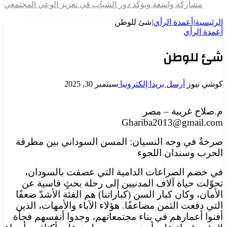
مشاركة واسعة ويؤكد دور الشباب في تعزيز الوعي المجتمعي
الرئيسية
|
أعمدة الرأي
|
شئ للوطن
أعمدة الرأي
شئ للوطن
كوشي نيوز
أرسل بريدا إلكترونيا
سبتمبر 30, 2025
م.صلاح غريبة – مصر
Ghariba2013@gmail.com
صرخةٌ في وجه النسيان: المسن السوداني بين مطرقة
الحرب وسندان اللجوء
في خضم الصراعات الدامية التي عصفت بالسودان،
تحوّلت حياة آلاف المدنيين إلى رحلة بحثٍ قاسية عن
الأمان، وكان كبار السن (كباراتنا) هم الفئة الأشدّ ضعفًا
التي دفعت الثمن مضاعفًا. هؤلاء الآباء والأمهات، الذين
أفنوا أعمارهم في بناء مجتمعاتهم، وجدوا أنفسهم فجأة