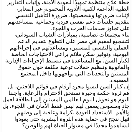
خطة علاج منتظمة تمهيدًا للعودة الآمنة، وإثبات التقارير
الطبية الداعمة لكمية الأدوية المحمولة عبر المعابر،
لإثبات ضرورتها وشخصيتها، ضرورة التأهيل النفسي
بتقديم جلسات دعم نفسي فردية وجماعية لمساعدتهم
على تجاوز صدمات الحرب واللجوء.
بناء مجتمعات تضامنية، بمبادرات الشباب السوداني،
لتشجيع لمقيم في مصر على التطوع لتقديم الدعم
العملي والنفسي للمسنين، ومساعدتهم في إجراءاتهم
اليومية، وتوفير سكن ملائم يراعي الاحتياجات الخاصة
لكبار السن، مع المساعدة في تبسيط الإجراءات الإدارية
والقانونية وتنظيم حملات توعية مكثفة حول حقوق
المسنين والتحديات التي يواجهونها داخل المجتمع
المضيف.
إن كبار السن ليسوا مجرد أرقام في قوائم اللاجئين، بل
هم ثروة حكمة وخبرة تستحق الاحترام والرعاية. واجبنا
اليوم هو تحويل اليوم العالمي للمسنين إلى انطلاقة لعمل
جاد وملموس يضمن لهم ليس فقط الأمان في اللجوء، بل
والأهم: الاستعداد للعودة بكرامة وعافية إلى وطنهم.
فهل ننجح في حماية هذه الثروة البشرية حتى يعودوا
ليساهموا مجددًا في مشوار الحياة لهم وللوطن؟