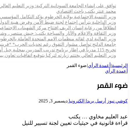
توافق على إنشاء الجامعة السودانية التركية: وزير التعليم العالي:
محمد عنتر يكتب باحث اقتصادي
وزير التنمية الاجتماعية بولاية الخرطوم يؤكد التكامل المؤسسي 
وزير الداخلية يترأس اجتماع لجنة ضبط الأمن وفرض هيبة الدولة ر
انطلاقاً من رعاية إنسان الريف افتتاح مركز الشهيناب الاج
وزير الثقافة والإعلام والآثار والسياحة يكتب: جيش منتصر.. و
وزير المالية لدي لقائه منظمات الامم المتحدة العاملة بالخرطوم
جامعة الدلنج تواصل مشوار التفوق رغم تحديات الحرب* *فريني
تخريج 115 مدرباً في إطار برنامج تدريب المدربين بمحلية جبل أولياء
وزير التعليم العالي يختتم زيارته لتركيا بتوقيع اتفاقيات تعاون
الرئيسية
|
أعمدة الرأي
|
ضوء القمر
أعمدة الرأي
ضوء القمر
كوشي نيوز
أرسل بريدا إلكترونيا
ديسمبر 3, 2025
عبد العليم مخاوي … يكتب
قراءة قانونية في حيثيات تعيين لجنة تسيير للنيل