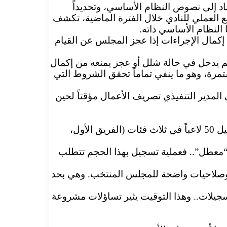
ستناد إلى نصوص النظام الأساسي، وتحديداً
ة الواقع العملي للنادي خلال الفترة الماضية، تكشف
النظام الأساسي ذاته.
 سلطة إكمال الإجراءات إذا عجز المجلس عن القيام
ولم يدخل في حالة شلل أو عجز يمنعه من إكمال
تمرة، وهو ما ينفي تماماً تحقق الشروط التي
ط، يتولى المدير التنفيذي تصريف الأعمال مؤقتاً لحين
فالمجلس ظل يمارس اختصاصاته الكاملة، وأبرز ما يثبت ذلك هو النشاط الكبير الذي قاده خلال فترة التسجيلات، تسجيل 50 لاعباً في ثلاث فئات (الفريق الأول،
متوقف” أو “معطل”.. فعملية تسجيل بهذا الحجم تتطلب
 وصلاحيات واضحة للمجلس المنتخب. وهي بحد
سجيلات.. وهذا التوقيت يثير تساؤلات مشروعة