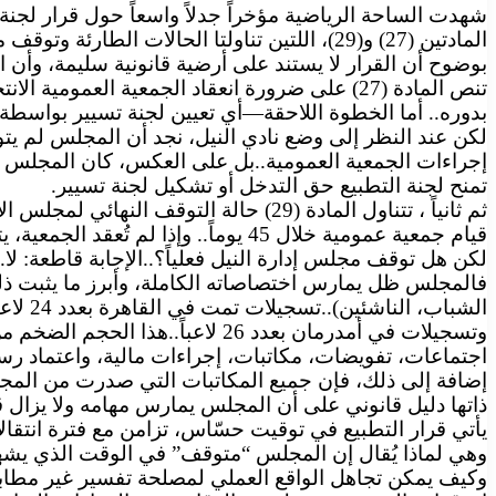
شهدت الساحة الرياضية مؤخراً جدلاً واسعاً حول قرار لجنة ال
المادتين (27) و(29)، اللتين تناولتا الحالات
بوضوح أن القرار لا يستند على أرضية قانونية سليمة، وأن
تنص المادة (27) على ضرورة انعقاد الجمعية العم
بدوره.. أما الخطوة اللاحقة—أي تعيين لجنة تسيير بواسطة الا
لكن عند النظر إلى وضع نادي النيل، نجد أن المجلس لم يت
إجراءات الجمعية العمومية..بل على العكس، كان المجلس متو
تمنح لجنة التطبيع حق التدخل أو تشكيل لجنة تسيير.
ثم ثانياً ، تتناول المادة (29) حالة ا
قيام جمعية عمومية خلال 45 يوماً.. وإذا لم تُعقد الجمعية، يتم اللجوء إلى تعيين لجنة تسيير بتوصية من لجنة الانتخابات.
لكن هل توقف مجلس إدارة النيل فعلياً؟..الإجابة قاطعة: لا.
الشباب، الناشئين)..تسجيلات تمت في القاهرة بعدد 24 لاعباً.
وتسجيلات في أمدرمان بعدد 26 لا
اجتماعات، تفويضات، مكاتبات، إجراءات مالية، واعتماد رس
إضافة إلى ذلك، فإن جميع المكاتبات التي صدرت من الم
ذاتها دليل قانوني على أن المجلس يمارس مهامه ولا يزال قائ
يأتي قرار التطبيع في توقيت حسّاس، تزامن مع فترة انتقا
وهي لماذا يُقال إن المجلس “متوقف” في الوقت الذي يشهد 
وكيف يمكن تجاهل الواقع العملي لمصلحة تفسير غير مط