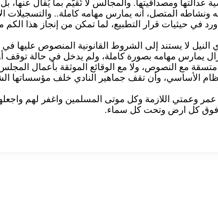
دالتها ومصداقيتها. والمجالس لا تُقيَّم بما يُقال عنها، بل
رد في حيثيات قرار التطبيع، لما تمكن من إنجاز هذا الكم م
دي النيل لا يستند إلى الشروط القانونية المنصوص عليها في
 متسقة مع النصوص، ولا مع الوقائع الموثقة بأعمال المجلس
م النظام الأساسي، وأن تقف جماهير النادي خلف مؤسساتها ال
 عمر وعمتي اللازمة وكل موتى المسلمين واغفر لهم واجعل
ال فوق كل ارض وتحت كل سماء.