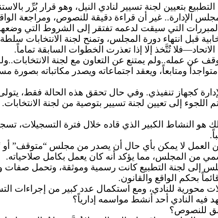
تطبيع بتعيين لجنة تسيير لنادي النيل، وهو قرار بُرِّر بالا
 الطارئة وتوقف مجلس الإدارة.. غير أن قراءة دقيقة للنصوص، ومراجع
 المبررات التي سيقت لدعمه تفتقر إلى الشروط التي وضعها 
ومية الانتخابية قبل انتهاء دورة المجلس، وتمنح لجنة الانتخابات
تحاد—فلا تُتَّخذ إلا إذا تعذرت الخطوات السابقة تماماً.
وقف عن عمله..ولم يمتنع عن التعاون مع لجنة الانتخابات..
اجداً ومتابعاً، ويعقد اجتماعاته ويصدر مكاتباته بصورة مس
لتوقف النهائي لمجلس الإدارة كجهاز تنفيذي. وفي حال تحقق هذه الحالة فق
عباً..هذا الحجم الضخم من العمل لا يمكن بأي حال أن يصدر من مجلس “
مي من المجلس، مما يؤكد أنه كان يعمل بكامل صلاحياته.
جلس إلى لجنة التطبيع كانت رسمية وموثقة، وتحمل صفات
ماً بحكم الواقع والقانون.
لات محورية للنادي، ومع استكمال عدد كبير من إجراءات الت
فيه النادي أحد أنشط مواسمه إدارياً؟
ابق للنصوص؟