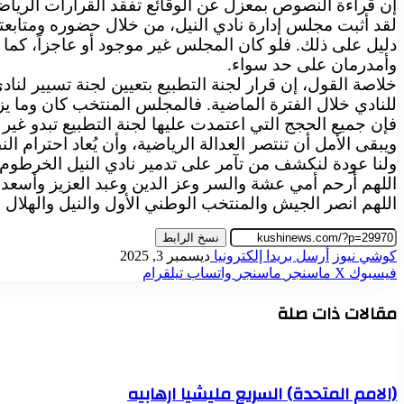
إن قراءة النصوص بمعزل عن الوقائع تفقد القرارات الرياضية ع
دليل على ذلك. فلو كان المجلس غير موجود أو عاجزاً، كما و
وأمدرمان على حد سواء.
خلاصة القول، إن قرار لجنة التطبيع بتعيين لجنة تسيير لنا
فإن جميع الحجج التي اعتمدت عليها لجنة التطبيع تبدو غير
ويبقى الأمل أن تنتصر العدالة الرياضية، وأن يُعاد احترا
ولنا عودة لنكشف من تآمر على تدمير نادي النيل الخرطوم
اللهم أرحم أمي عشة والسر وعز الدين وعبد العزيز وأسعد
اللهم انصر الجيش والمنتخب الوطني الأول والنيل والهل
نسخ الرابط
كوشي نيوز
أرسل بريدا إلكترونيا
ديسمبر 3, 2025
فيسبوك
‫X
ماسنجر
ماسنجر
واتساب
تيلقرام
مقالات ذات صلة
(الامم المتحدة) السريع مليشيا ارهابيه