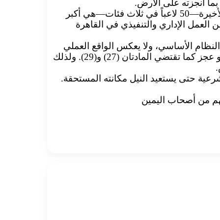
 بما أنجزته على الأرض.
لقد أثبت مجلس إدارة نادي النيل، من خلال حضوره ومتابعته ونشاطه المتصل، أنه يمارس مهامه كاملة.. والتسجيلات الأخيرة—50 لاعباً في ثلاث فئات—هي أكبر
ن العمل الإداري والتنفيذي في القاهرة
 النظام الأساسي، ولا يعكس الواقع العملي
للنادي خلال الفترة الماضية. فالمجلس المنتخب كان وما يزال يمارس مهامه بصورة كاملة، ولم يدخل في حالة توقف أو عجز كما تقتضي المادتان (27) و(29). ولذلك
.
شرعية حتى يستعيد النيل مكانته المستحقة.
هم من أصحاب اليمين