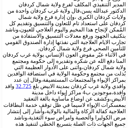
المدير التنفيذي المكلف لفرع ولاية شمال كردفان
الدكتور عبدالله يسن،قال ولاية غرب كردفان واحدة من
ولايات كردفان الكبرى ،وإن إدارة فرع ولاية شمال
كردفان على استعداد تام للتعاون والتنسيق وتقديم كل
المُمكن لإنجاح هذا المخيم واليوم العلاجي للعيون،وناشد
بتكثيف الجهود ورفع معدلات التنسيق والاستفادة من
تجارب الايام العلاجية التي نفذتها إدارة الصندوق القومي
للتأمين الصحي فرع ولاية شمال كردفان.
في الأثناء عبّر مفوض العون الإنساني بولاية غرب كردفان
المنا دفع الله عن شكره وتقديره إلى حكومة ومجتمع
ولاية شمال كردفان،واثنى على الأدوار العظيمة التي
بُذلت من مجتمع وحكومة الولاية في استضافة الوافدين
بمراكز الإيواء والمجتمعات المستضيفة،وقال إن عدد
وافدي ولاية غرب كردفان بمدينة الابيض بلغ
32.725
وافد
وافدة،موجودين ب4 مراكز إيواء داخل مدينة
الأبيض،وكشف عن اوضاع مأساوية بالغة التعقيد
بمعسكرات الإيواء لاسيما في ظل توقف خدمة البطاقات
العلاجية كفالة الزكاة والمالية بالولاية،وأشار إلى إنتشار
مرض الكوليرا والحصبة وامراض سوء التغذية،وناشد
جميع الجهات ذات الصلة بتسريع الخطى لتنفيذ هذه