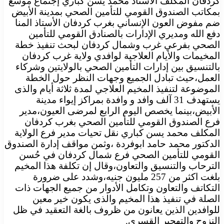
كردفان المكلف الأستاذ محمد يسن كباري إجتماع موسع
بمكاتب الصندوق القومي للتأمين الصحي بمدينة الأبيض
ضم مفوض العون الإنساني بغرب كردفان الأستاذ المنا
دفع الله ومديري الإدارات بالصنادق القومي للتأمين
الصحي بفرعي غرب وشمال كردفان لبحث تنفيذ خطة
المخيمات والأيام العلاجية لوافدي ولاية غرب كردفان
بالتنسيق بين إدارات التأمين الصحي بالولايتين وشركاء
العمل،حيث تبادل الجميع وجهات النظر حول الخطة
الموضوعة لتنفيذ المخيم العلاجي لمدة ثلاثة أيام والذى
يستهدف 31 آلف وافد و وافدة بمراكز إيواء مدينة
الأبيض،بينما يخصص اليوم الرابع لمرضى العيون،مدير
فرع الصندوق القومي للتأمين الصحي بغرب كردفان
المكلف محمد يسن كباري نقل تحيات مدير فرع الولاية
الدكتور محمد حامد ابوفردة ،وثمن مواقف إدارة الصندوق
القومي للتأمين الصحي فرع شمال كردفان في حُسن
الترحاب والتنسيق والتعاون،وقال إن تكلفة هذا المخيم
بلغت اكثر من 257 مليون جنيه،وشدد على ضرورة
التكاتف والتعاون وتكامل الأدوار من جميع الجهات ذات
الصلة في تنفيذ هذا المخيم والذى يكون خير معين
للوافدين الذين يعانون من ظروف بالغة التعقيد في ظل
النزوح والتهجير القسرى.