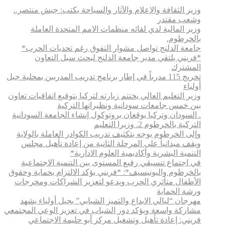
وزير الثقافة والإعلام والآثار والسياحة يكتب: جيش منتصر..
وشعب مقتدر
وزير المالية لدي لقائه منظمات الامم المتحدة العاملة
بالخرطوم.
جامعة الدلنج تواصل مشوار التفوق رغم تحديات الحرب*
*فريني يلتقي مدير جامعة الدلنج لبحث سبل التعاون
المشترك
تخريج 115 مدرباً في إطار برنامج تدريب المدربين بمحلية جبل
أولياء
وزير التعليم العالي يختتم زيارته لتركيا بتوقيع اتفاقيات تعاون
بين خمس جامعات سودانية ونظيراتها التركية
. السودان وتركيا يوقعان بروتوكول إنشاء الجامعة السودانية
التركية بالخرطوم 2. وزيرا التعليم
وإلى الخرطوم يوجه بتكثيف تدريب الكوادر العاملة بالولاية
ويقف ميدانياً على المرحلة الثانية من إعادة تأهيل مجلس
التنمية البشرية وأكاديمية العلوم الادارية*
في اجتماع تنسيقي رفيع المستوى بين التنمية الاجتماعية
بالخرطوم واليونيسيف*: *​فريني يؤكد الالتزام بحماية وحقوق
الأطفال متأثري الحرب ويدعو لتعزيز الشراكات ومخرجات
ورشة الحماية
مهرجان “ليالي الإبداع والتميز الشبابي” بجبل أولياء يشهد
مشاركة واسعة ويؤكد دور الشباب في تعزيز الوعي المجتمعي
فريني: إعادة تأهيل وتشغيل مركز أبو حليمة الاجتماعي