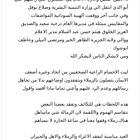
أبو الذي انتقل الي وزارة التنمية البشرية وصلاح نوفل
وفي جانب آخر ووقفت الهيبة السودانية المواصفات
والمقاييس ممثلة في مديرها العام درحبة سعيد والصديق
العزيز الخلوق هيثم حسن عبد السلام مدير الاعلام
ووالي ولاية الجزيرة الطاهر الخير ومرتضي البيلي وعاطف
ابوشوك
ومن لايشكر الناس لايشكر الله
ليت الاجسام الراعية الصحفيين من اتحاد وغيره أضعف
الايمان يتصلون بالزملاء ويتفقدون اوضاعهم بدلا من تجاهل
رسائلهم وعدم الرد عليهم وأعني تماما ماذا أقصد واقول
هذه اللحظات هي للتكاتف وتفقد بعضنا البعض
نتقاسم الهموم وااللقمة لان الزمالة شي ماساهل
هناك زملاء وقفوا معنا في ساعة الحارة لا ننساهم
العيد مناسبة لتفقد الاعزاء والزملاء والاهل والجيران