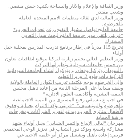
وزير الثقافة والإعلام والآثار والسياحة يكتب: جيش منتصر..
وشعب مقتدر
وزير المالية لدي لقائه منظمات الامم المتحدة العاملة
بالخرطوم.
جامعة الدلنج تواصل مشوار التفوق رغم تحديات الحرب*
*فريني يلتقي مدير جامعة الدلنج لبحث سبل التعاون
المشترك
تخريج 115 مدرباً في إطار برنامج تدريب المدربين بمحلية جبل
أولياء
وزير التعليم العالي يختتم زيارته لتركيا بتوقيع اتفاقيات تعاون
بين خمس جامعات سودانية ونظيراتها التركية
. السودان وتركيا يوقعان بروتوكول إنشاء الجامعة السودانية
التركية بالخرطوم 2. وزيرا التعليم
وإلى الخرطوم يوجه بتكثيف تدريب الكوادر العاملة بالولاية
ويقف ميدانياً على المرحلة الثانية من إعادة تأهيل مجلس
التنمية البشرية وأكاديمية العلوم الادارية*
في اجتماع تنسيقي رفيع المستوى بين التنمية الاجتماعية
بالخرطوم واليونيسيف*: *​فريني يؤكد الالتزام بحماية وحقوق
الأطفال متأثري الحرب ويدعو لتعزيز الشراكات ومخرجات
ورشة الحماية
مهرجان “ليالي الإبداع والتميز الشبابي” بجبل أولياء يشهد
مشاركة واسعة ويؤكد دور الشباب في تعزيز الوعي المجتمعي
فريني: إعادة تأهيل وتشغيل مركز أبو حليمة الاجتماعي