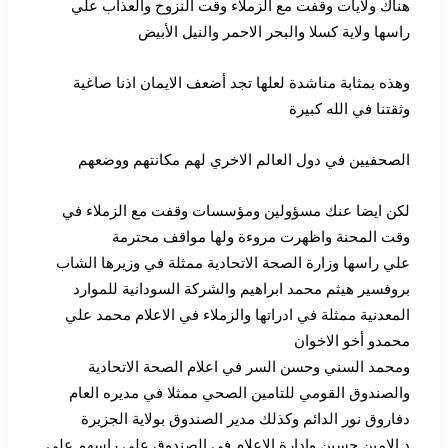
هناك ولايات وقفت مع الزملاء وقت النزوح والعذاب علي
راسها ولاية كسلا والبحر الاحمر والنيل الأبيض
وهذه بمثابة مناشدة لعلها تجد أضعف الايمان اذنا صاغية
وثقتنا في الله كبيرة
الصحفيين في دول العالم الاخري لهم مكانتهم ووضعهم
لكن ايضا عنك مسؤولين ومؤسسات وقفت مع الزملاء في
وقت المحنة واظهرت مروءة ولها مواقف محترمة
علي راسها وزارة الصحة الاتحادية ممثلة في وزيرها الشاب
بروفسير هيثم محمد ابراهيم والشركة السودانية للموارد
المعدنية ممثلة في ادراتها والزملاء في الاعلام محمد علي
محمدو أخو الاخوان
ومحمد السني وحسن السر في اعلام الصحة الاتحادية
والصندوق القومي للتامين الصحي ممثلا في مديره العام
دفاروق نور الدائم وكذلك مدير الصندوق بولاية الجزيرة
د الامين حسين وادارة الاعلام في الصندوق علي راسهم علي