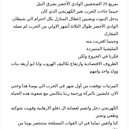
بمريع 20 الصحفيين الوادي الأخضر بشرق النيل
حينما جاءت الحرب نغير الكهربجي الذي كان
يدخل البيوت ويصيين إعطال المنازل بكل احترام الي شيطان
الوادي الأخضر طوال الثلاثة أشهر الاولي من الحرب لم تصله
المعارك
وحينما اقتربت منه
المليشيا المتمردة
فكرنا في الخروج ولكن
الظروف الاقتصادية وارتفاع تكاليف الهروب وانا ابو أربعة بنات
وولد واحد وامهم
المرتبات توقفت من أول شهر في الحرب الي يومتا هذا وحتي
الان عايشين بالبركة ورحمة ربنا بتكابس مع صعوبة هذه الحياة
الكهربجي دخل وانضم لعصابة ال دقلو الارهابية وقويت شوكته
وطغي وتجبر
كنا واثقين تماما في ان القوات المسلحة ستنتصر يوما من