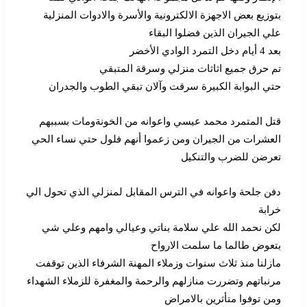
بتوزيع بعض الاجهزة الالكترونية والأسرة والادوات المنزلية
علي الجيران الذين فضلوا البقاء
بعد 4 أيام دخل التمرد الوادي الأخضر
تم حرق جميع اثاثات منزلي وسرقة المتبقي
حتي البوابة الكبيرة سرقت وآلان تبقي الطوب والجدران
قتل المتمرد محمد عيسي واعوانه من الخونةومات بسببهم
العشرات من الجيران ومن زعموا أنهم فلول حتي نساء الحي
تعرضن للضرب والتنكيل
دفن جلحة واعوانه في الترس المقابل لمنزلي الذي تحول الي
خرابة
لكن نحمد الله علي سلامة بناتي وعيالي وامهم وعلي شي
بتعوض طالما ما سلمت الارواح
مازلنا منذ ثلاث سنوات وزملاء المهنة الشرفاء الذين توقفت
مرنباتهم وتضررت منازلهم والرحمة والمغفرة للزملاء الشهداء
ومن توفوا متأثرين بالامراض