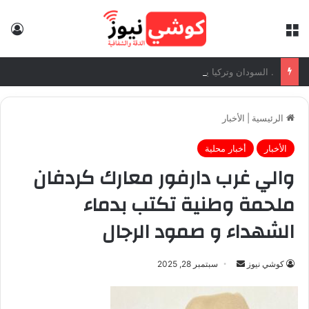
القائمة
تس
. السودان وتركيا يوقعان بروتوكول إنشاء الجامعة السودانية التركية بالخرطوم 2. وزيرا التعليم
الرئيسية
|
الأخبار
الأخبار
أخبار محلية
والي غرب دارفور معارك كردفان
ملحمة وطنية تكتب بدماء
الشهداء و صمود الرجال
كوشي نيوز
أ
سبتمبر 28, 2025
ر
س