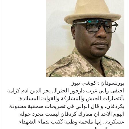
ل
ب
ر
ي
د
ا
إ
ل
ك
ت
ر
و
بورتسودان : كوشي نيوز
ن
احتفى والي غرب دارفور الجنرال بحر الدين ادم كرامة
ي
بأنتصارات الجيش والمشاركة والقوات المساندة
ا
بكردفان، و قال الوالي في تصريحات صحفية محدودة
اليوم الاحد ان معارك كردفان ليست مجرد جولة
عسكرية.. إنها ملحمة وطنية تُكتب بدماء الشهداء