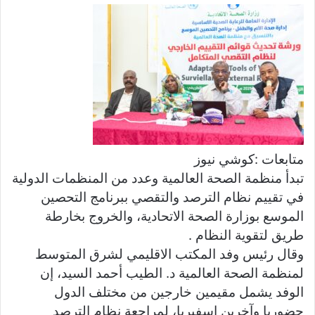
س
ل
ب
ر
ي
د
ا
إ
ل
متابعات :كوشي نيوز
ك
تبدأ منظمة الصحة العالمية وعدد من المنظمات الدولية
ت
في تقييم نظام الترصد والتقصي ببرنامج التحصين
ر
الموسع بوزارة الصحة الاتحادية، والخروج بخارطة
و
طريق لتقوية النظام .
ن
ي
وقال رئيس وفد المكتب الاقليمي لشرق المتوسط
ا
لمنظمة الصحة العالمية د. الطيب أحمد السيد، إن
الوفد يشمل مقيمين خارجين من مختلف الدول
حضوريا وآخرين اسفيريا، لمراجعة نظام الترصد