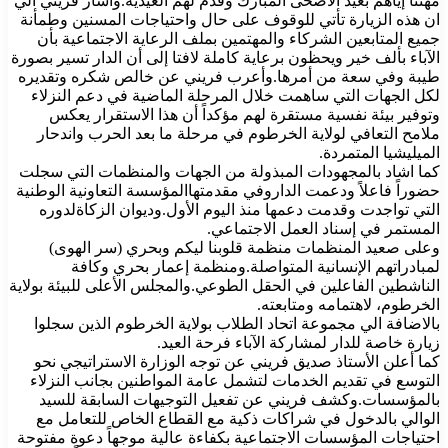
مهنئاً إياهم بعيد الأضحى المبارك وقدم لهم العيدية.واشار فريني الي
ان هذه الزيارة تأتي للوقوف على حال واحتياجات المسنين وطمأنة
جميع المتابعين الشركاء والمهتمين بملف الرعاية الاجتماعية بأن
الآباء بألف خير ويحظون برعاية كاملة لافتا إلى أن الدار تسير بصورة
طيبة وفي سعة من أمرها.وأعرب فريني عن خالص شكره وتقديره
لكل الجهات التي ساهمت خلال المرحلة الماضية في دعم النزلاء
وتوفير بيئة نفسية مستقرة لهم مؤكداً أن هذا الاستقرار يعكس
ملامح التعافي لولاية الخرطوم في مرحلة ما بعد الحرب واندحار
الميليشيا المتمردة.
كما اشاد بالمجهودات المبذولة من الجهات والمنظمات التي سجلت
حضوراً فاعلاً ودعمت الداروفي مقدمتهاالمؤسسة التعاونية الوطنية
التي تواجدت وقدمت دعمها منذ اليوم الأول.وديوان الزكاةلدوره
المستمر في إسناد العمل الاجتماعي.
وعلى صعيد المنظمات منظمة قلوبنا ليكم وبحري (سر الهوى)
لمبادراتهم الإنسانية المتواصلة.ومنظمة إعمار بحري وكافة
الناشطين الفاعلين في الحقل الطوعي.والمجلس الأعلى للبيئة بولاية
الخرطوم، لاهتمامه ومتابعته.
بالاضافة الي مجموعة اتحاد الطلاب بولاية الخرطوم الذين سجلوا
زيارة خاصة للدار لمشاركة الآباء فرحة العيد.
كما أعلن الأستاذ صديق فريني عن توجه الوزارة الاستراتيجي نحو
التوسع في تقديم الخدمات لتشمل عامة المواطنين بجانب النزلاء
بالمؤسسات.وكشف فريني عن تفعيل التوجيهات السابقة للسيد
الوالي بالدخول في شراكات ذكية مع القطاع الخاص للتعامل مع
احتياجات المؤسسات الاجتماعية بكفاءة عالية موجهاً دعوة مفتوحة