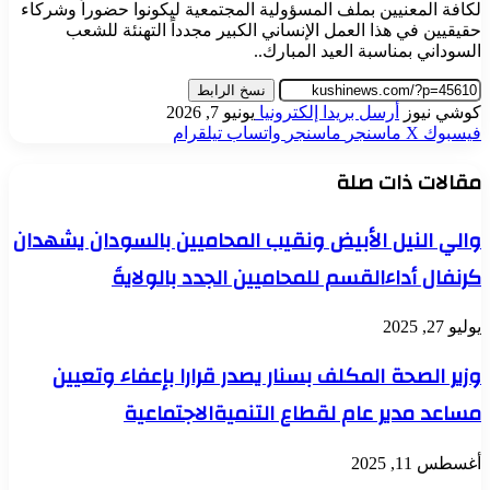
لكافة المعنيين بملف المسؤولية المجتمعية ليكونوا حضوراً وشركاء
حقيقيين في هذا العمل الإنساني الكبير مجدداً التهنئة للشعب
السوداني بمناسبة العيد المبارك..
نسخ الرابط
كوشي نيوز
أرسل بريدا إلكترونيا
يونيو 7, 2026
فيسبوك
‫X
ماسنجر
ماسنجر
واتساب
تيلقرام
مقالات ذات صلة
والي النيل الأبيض ونقيب المحاميين بالسودان يشهدان
كرنفال أداءالقسم للمحاميين الجدد بالولايةَ
يوليو 27, 2025
وزير الصحة المكلف بسنار يصدر قرارا بإعفاء وتعيين
مساعد مدير عام لقطاع التنميةالاجتماعية
أغسطس 11, 2025