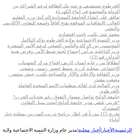
الخرطوم تستضيف ورشة بنك الطاقة لدعم الشراكة بين
الدولة والمجتمع في إنتاج الكهرباء
توافق على إنشاء الجامعة السودانية التركية: وزير التعليم
العالي: الاتفاقيات الموقعة تفتح آفاقاً واسعة للتعاون الأكاديمي
والبحثي
محمد عنتر يكتب باحث اقتصادي
وزير التنمية الاجتماعية بولاية الخرطوم يؤكد التكامل
المؤسسي بين الزكاة والتأمين الصحي لدعم الأسر المتعثرة
وزير الداخلية يترأس اجتماع لجنة ضبط الأمن وفرض هيبة
الدولة رقم (13)
انطلاقاً من رعاية إنسان الريف افتتاح مركز الشهيناب
الاجتماعي بمحلية كرري وسط حضور رسمى وشعبي
وزير الثقافة والإعلام والآثار والسياحة يكتب: جيش منتصر..
وشعب مقتدر
وزير المالية لدي لقائه منظمات الامم المتحدة العاملة
بالخرطوم.
جامعة الدلنج تواصل مشوار التفوق رغم تحديات الحرب*
*فريني يلتقي مدير جامعة الدلنج لبحث سبل التعاون
المشترك
تخريج 115 مدرباً في إطار برنامج تدريب المدربين بمحلية جبل
أولياء
الرئيسية
|
الأخبار
|
أخبار محلية
|
مدير عام وزارة التنمية الاجتماعية ولاية