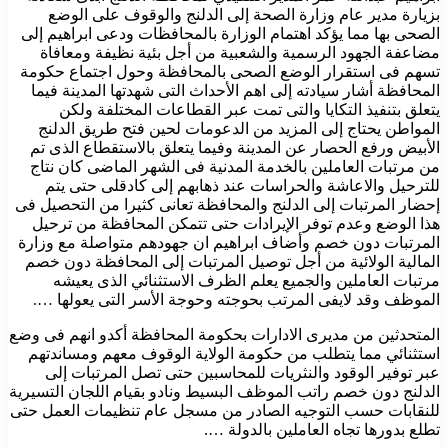
بزيارة مدير عام وزارة الصحة إلى الدلنج والوقوف على الوضع
الصحى بها مما يؤكد اهتمام الوزارة بالمحافظات ودعى ابراهيم إلى
مضاعفة الجهود الرسمية والشعبية من أجل بئية نظيفة ومعافاة
تسهم فى استقرار الوضع الصحى بالمحافظة وحول اجتماع حكومة
المحافظة أشار سيادته إلى اهم الأحداث التى شهدتها المدينة فيما
يتعلق بتنفيذ التكايا والتى تمت عبر القطاعات المختلفة ولكن
المواطن يحتاج إلى المزيد من الدعومات لحين فتح طريق الدلنج
الأبيض ورفع الحصار عن المدينة وفيما يتعلق بالاستقطاع الذى تم
من مرتبات العاملين بالخدمة المدنية فى الشهر الماضى كان نتاج
للترحيل والاعاشة والحراسات عند ذهابهم إلى كادقلى حتى يتم
إحضار المرتبات إلى الدلنج والمحافظة تعانى كثيرا من التحصيل فى
هذا الوضع وعدم توفر الإيرادات حتى تتمكن المحافظة من ترحيل
المرتبات دون خصم وأضاف ابراهيم ان جهودهم متواصلة مع وزارة
المالية الولائية من أجل توصيل المرتبات إلى المحافظة دون خصم
مرتبات العاملين والجميع يعلم الظرف الاستثنائي الذى يعيشه
الموظف وقد لايفى المرتب بحوجته وحوجة الأسر التى يعولها ….
المتحدثين من مديرى الادارات بحكومة المحافظة أكدو انهم فى وضع
استثنائي مما يتطلب من حكومة الولاية الوقوف معهم ومساندتهم
عبر توفير الوقود والنثريات للمحاسبين حتى تصل المرتبات إلى
الدلنج دون خصم راتب الموظف البسيط ونادو بقيام اللجان التسيرية
للنقابات حسب التوجيه الصادر من مسجل عام تنظيمات العمل حتى
تطلع بدورها تجاه العاملين بالدولة ….