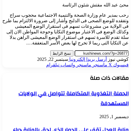
محئ عبد الله مفتش شئون الرئاسة
رحب بمدير عام وزارة الصحة والتنمية الاجتماعية محجوب سراج
وتفقده للوضع الصحى فى الدلنج وأشار إلى ضرورة الالتزام بما طرح
فى الولاية من مشروعات تسهم فى استقرار الوضع المعيشى
وكذلك الوضع فى الاعتبار موضوع التكايا وحوجة المواطن الان إلى
سلة تقدم للاسرة تسهم فى استقرار الوضع المعيشى الراهن بدلا
عن التكايا التى ربما لا تخرج لها بعض الأسر المتعففة….
نسخ الرابط
كوشي نيوز
أرسل بريدا إلكترونيا
سبتمبر 22, 2025
فيسبوك
‫X
ماسنجر
ماسنجر
واتساب
تيلقرام
مقالات ذات صلة
الحملة التغذوية المتكاملة تتواصل في الولايات
المستهدفة
ديسمبر 1, 2025
وزارة العدل تقف علي الدمار الذى لحق بالوزارة جراء