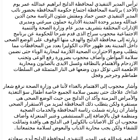
ترأس المدير التنفيذي لمحافظة الدلنج ابراهيم عبدالله عمر يوم
(الأحد ) برئاسة المحافظة اجتماع حكومة المحافظة بحضور نائب
المدير التنفيذي حسن حماد ومفتش شئون الرئاسة محئ الدين
عبدالله ومدير وحدة المدينة الادارية حملون ميرغني ومديرى
الإدارات المختلفة بتشريف مدير عام وزارة الصحة والتنمية
الاجتماعية محجوب سراج الذى قدم شرحا للحكومة عن برنامج
زيارته إلى محافظة الدلنج والهدف منها الوقوف على الوضع الصحى
داخل المدينة بعد ظهور حالات الكوليرا بعدد من المحافظات مما
يتطلب وضع الاحترازت الصحية اللازمة لمحاربة الوباء حتى نضمن
سلامة المواطن وأضاف محجوب بضرورة رفع الوعى وتجنب
الازدحام والاهتمام بالنظافة وغسل الايدى بالصابون ومحاربة
الاطعمة التى تؤكل دون وضعها فى النار المتمثلة فى السلطات
طماطم وجرجير وفجل
وأشار محجوب إلى الاهتمام بالغذاء لأننا فى وزارة الصحة نرفع شعار
غذاءك علاجك حتى نضمن سلامة الجميع خاصة أطفال سؤ التغذية
والأمراض المزمنة وأكد ان الدلنج من حيث الوضع الصحى هى
مستقرة ولكن يتطلب ذلك المحافظة لمزيد من الاستقرار الصحى
وأشار ان زيارته شملت رئاسة المحافظة والخدمات الصحية
ومنظمة قول بالإضافة إلى المستشفى وعنبر المنعزلة وأضاف
محجوب ان كل الاصابات بالكوليرا فى الدلنج هى وافدة وتماثلت
للشفاء ولكن يجب محاربة الذباب والبعوض لسلامة مجتمعاتنا..
ابراهيم عبدالله عمر المدير التنفيذي لمحافظة الدلنج أبدى سعادته