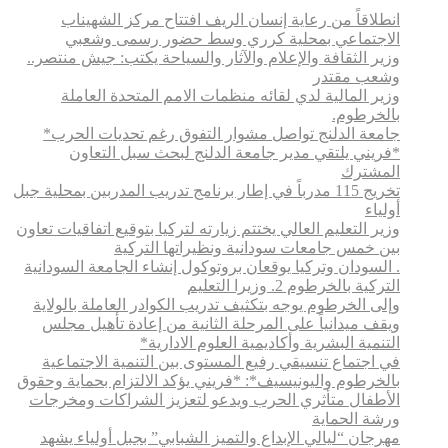
انطلاقاً من رعاية إنسان الريف افتتاح مركز الشهيناب
الاجتماعي بمحلية كرري وسط حضور رسمى وشعبي
وزير الثقافة والإعلام والآثار والسياحة يكتب: جيش منتصر..
وشعب مقتدر
وزير المالية لدي لقائه منظمات الامم المتحدة العاملة
بالخرطوم.
جامعة الدلنج تواصل مشوار التفوق رغم تحديات الحرب*
*فريني يلتقي مدير جامعة الدلنج لبحث سبل التعاون
المشترك
تخريج 115 مدرباً في إطار برنامج تدريب المدربين بمحلية جبل
أولياء
وزير التعليم العالي يختتم زيارته لتركيا بتوقيع اتفاقيات تعاون
بين خمس جامعات سودانية ونظيراتها التركية
. السودان وتركيا يوقعان بروتوكول إنشاء الجامعة السودانية
التركية بالخرطوم 2. وزيرا التعليم
وإلى الخرطوم يوجه بتكثيف تدريب الكوادر العاملة بالولاية
ويقف ميدانياً على المرحلة الثانية من إعادة تأهيل مجلس
التنمية البشرية وأكاديمية العلوم الادارية*
في اجتماع تنسيقي رفيع المستوى بين التنمية الاجتماعية
بالخرطوم واليونيسيف*: *​فريني يؤكد الالتزام بحماية وحقوق
الأطفال متأثري الحرب ويدعو لتعزيز الشراكات ومخرجات
ورشة الحماية
مهرجان “ليالي الإبداع والتميز الشبابي” بجبل أولياء يشهد