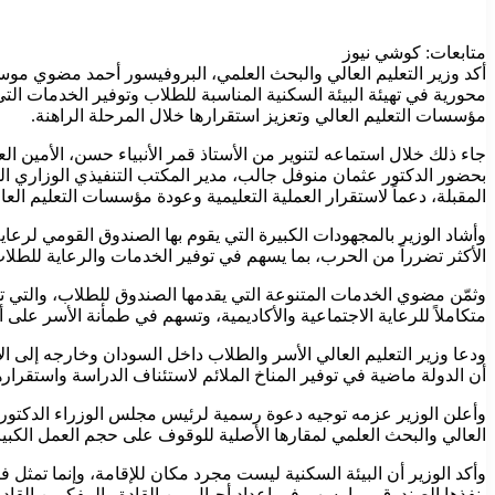
متابعات: كوشي نيوز
أكد وزير التعليم العالي والبحث العلمي، البروفيسور أحمد مضوي موسى
محورية في تهيئة البيئة السكنية المناسبة للطلاب وتوفير الخدمات الت
مؤسسات التعليم العالي وتعزيز استقرارها خلال المرحلة الراهنة.
جاء ذلك خلال استماعه لتنوير من الأستاذ قمر الأنبياء حسن، الأمين ا
بحضور الدكتور عثمان منوفل جالب، مدير المكتب التنفيذي الوزاري ال
المقبلة، دعماً لاستقرار العملية التعليمية وعودة مؤسسات التعليم الع
وأشاد الوزير بالمجهودات الكبيرة التي يقوم بها الصندوق القومي لرعاية 
الأكثر تضرراً من الحرب، بما يسهم في توفير الخدمات والرعاية للطلاب
وثمّن مضوي الخدمات المتنوعة التي يقدمها الصندوق للطلاب، والتي تشم
متكاملاً للرعاية الاجتماعية والأكاديمية، وتسهم في طمأنة الأسر على 
ودعا وزير التعليم العالي الأسر والطلاب داخل السودان وخارجه إلى الإ
أن الدولة ماضية في توفير المناخ الملائم لاستئناف الدراسة واستقراره
وأعلن الوزير عزمه توجيه دعوة رسمية لرئيس مجلس الوزراء الدكتور
العالي والبحث العلمي لمقارها الأصلية للوقوف على حجم العمل الكبير 
وأكد الوزير أن البيئة السكنية ليست مجرد مكان للإقامة، وإنما تمثل فض
ينفذها الصندوق، بما يسهم في إعداد أجيال من القادة والمفكرين القا