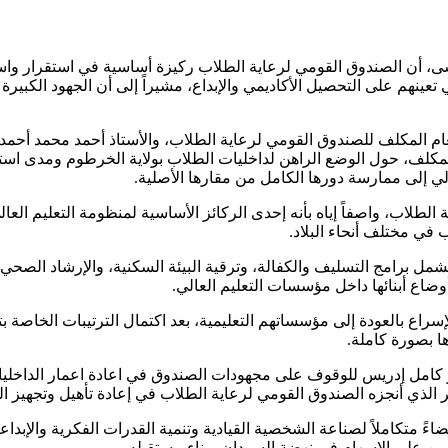
، أن الصندوق القومي لرعاية الطلاب ركيزة أساسية في استقرار واستمرار
ي تعينهم على التحصيل الأكاديمي والإبداع، مشيراً إلى أن الجهود الكب
لعام المكلف للصندوق القومي لرعاية الطلاب، والأستاذ أحمد محمد أحمد
مكلف، حول الوضع الراهن لداخليات الطلاب بولاية الخرطوم ومدى استعد
الي إلى ممارسة دورها الكامل من مقارها الأصلية.
الطلاب، واصفاً إياه بأنه إحدى الركائز الأساسية لمنظومة التعليم العالي
 في مختلف أنحاء البلاد.
ل برامج التسليف والكفالة، وترقية البيئة السكنية، والإرشاد الصحي، و
أوضاع أبنائها داخل مؤسسات التعليم العالي.
سراع بالعودة إلى مؤسساتهم التعليمية، بعد اكتمال الترتيبات الخاصة ب
ا بصورة كاملة.
 كامل إدريس للوقوف على مجهودات الصندوق في اعادة اعمار الداخلي
الذي أنجزه الصندوق القومي لرعاية الطلاب في إعادة تأهيل وتجهيز الدا
اءً متكاملاً لصناعة الشخصية القيادية وتنمية القدرات الفكرية والإبدا
درين على الإسهام في نهضة السودان وبناء مستقبله.