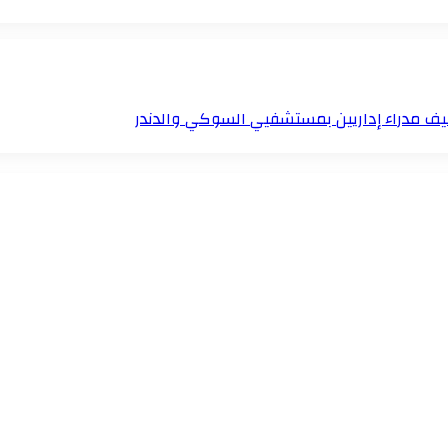
تكليف مدراء إداريين بمستشفيي السوكي والدندر