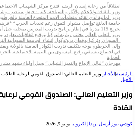
انطلاقاً من رعاية إنسان الريف افتتاح مركز الشهيناب الاج
وزير الثقافة والإعلام والآثار والسياحة يكتب: جيش منتصر.. و
وزير المالية لدي لقائه منظمات الامم المتحدة العاملة بالخرطوم
جامعة الدلنج تواصل مشوار التفوق رغم تحديات الحرب* *فريني
تخريج 115 مدرباً في إطار برنامج تدريب المدربين بمحلية جبل أولياء
وزير التعليم العالي يختتم زيارته لتركيا بتوقيع اتفاقيات تعاون
. السودان وتركيا يوقعان بروتوكول إنشاء الجامعة السودانية التركية بالخرطوم
وإلى الخرطوم يوجه بتكثيف تدريب الكوادر العاملة بالولاية ويقف م
في اجتماع تنسيقي رفيع المستوى بين التنمية الاجتماعية بالخ
الحماية
مهرجان “ليالي الإبداع والتميز الشبابي” بجبل أولياء يشهد مش
الرئيسية
|
الأخبار
|
وزير التعليم العالي: الصندوق القومي لرعاية الطلاب ر
الأخبار
وزير التعليم العالي: الصندوق القومي لرعاي
القادة
كوشي نيوز
أرسل بريدا إلكترونيا
يونيو 9, 2026