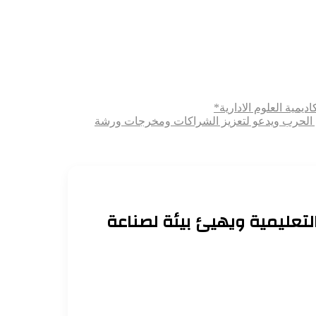
ديمية العلوم الادارية*
ثري الحرب ويدعو لتعزيز الشراكات ومخرجات ورشة
التعليمية ويهيئ بيئة لصناعة