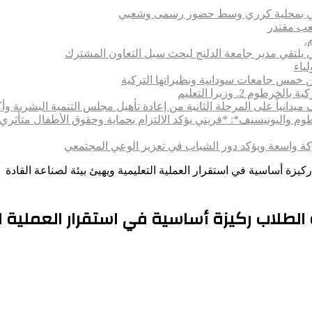
تماعي بمحلية كرري وسط حضور رسمى وشعبي
شعب مقتدر
.
 يلتقي مدير جامعة الدلنج لبحث سبل التعاون المشترك
 بين خمس جامعات سودانية ونظيراتها التركية
 2. وزيرا التعليم
يدانياً على المرحلة الثانية من إعادة تأهيل مجلس التنمية البشرية وأكا
رطوم واليونيسيف*: *​فريني يؤكد الالتزام بحماية وحقوق الأطفال متأ
اركة واسعة ويؤكد دور الشباب في تعزيز الوعي المجتمعي
كيزة أساسية في استقرار العملية التعليمية ويهيئ بيئة لصناعة القادة
ة الطلاب ركيزة أساسية في استقرار العملية 